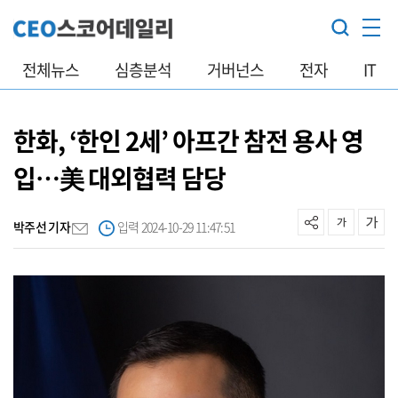
전체뉴스
심층분석
거버넌스
전자
IT
한화, ‘한인 2세’ 아프간 참전 용사 영
입…美 대외협력 담당
박주선 기자
입력 2024-10-29 11:47:51