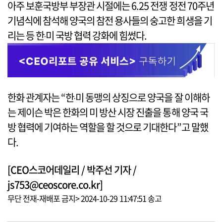
아주 보훈국방부 부장관 시절에는 6.25 전쟁 정전 70주년
기념식에 참석해 양국의 참전 용사들의 숭고한 희생을 기
리는 등 한‧미 국방 협력 강화에 힘썼다.
한화 관계자는 “한‧미 동맹의 상징으로 양국을 잘 이해하
는 제이슨 박은 한화의 미 방산 시장 진출을 통해 양국 국
방 협력에 기여하는 역할을 할 것으로 기대한다”고 말했
다.
[CEO스코어데일리 / 박주선 기자 /
js753@ceoscore.co.kr]
무단 전재-재배포 금지> 2024-10-29 11:47:51 송고