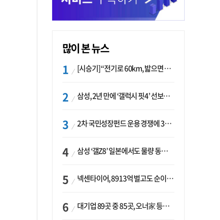
많이 본 뉴스
[시승기] “전기로 60km, 밟으면 462마력”…볼보 XC60 T8의 두 얼굴
삼성, 2년 만에 ‘갤럭시 핏4’ 선보이나…웨어러블 생태계 확장 ‘시동’
2차 국민성장펀드 운용 경쟁에 33개사 몰렸다…신한·하나 등 새 얼굴 대거 합류
삼성 ‘갤Z8’ 일본에서도 물량 동났다…애플 참전 앞두고 선두 수성 ‘시험대’
넥센타이어, 8913억 벌고도 순이익 2억…유럽 세부담에 이익 증발
대기업 89곳 중 85곳, 오너家 등기임원 겸직…BS 46곳·SM 45곳 ‘족벌경영’ 고착화