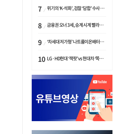
위기의 ‘K-석화’, 검찰 ‘담합’ 수사 착수…“LG·한화·롯데 등 7개 업체, 8개 제품 가격 담합”
금융권 오너 3세, 승계 시계 빨라지나…한국투자 ‘속도’·미래에셋·메리츠는 ‘거리두기’
‘차세대 저가형’ 나트륨이온배터리 시대 오나…LG화학·에코프로, 상용화 속도낸다
LG·HD현대 ‘잭팟’ vs 현대차 ‘쪽박’…글로벌 사모펀드, 韓 대기업 투자 ‘희비’