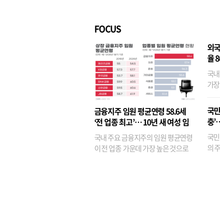
벌경영’ 고착화
·3위
FOCUS
외국
율 
국내
가장
반면
융이
국민
금융지주 임원 평균연령 58.6세
기관
충’
‘전 업종 최고’… 10년 새 여성 임
원은 14배 껑충
국민
국내 주요 금융지주의 임원 평균연령
의 주
이 전 업종 가운데 가장 높은 것으로
가까
나타났다. 금융업 특유의 경험 중심 인
가 
사와 내부 승진 문화가 이어지면서 10
의 대
년새 임원의 평균연령이 높아졌으며,
평균연령이 60대를 기...