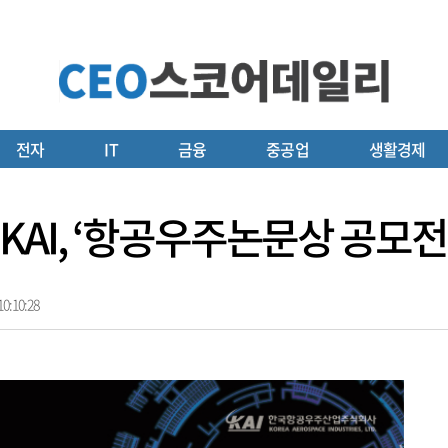
전자
IT
금융
중공업
생활경제
AI, ‘항공우주논문상 공모전
0:10:28