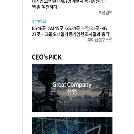
대기업 오너 일가 407명 계열사 등기임원에…
‘족벌’ 여전하다
부산일보
37792회
BS 46곳·SM 45곳·GS 34곳·부영 31곳·KG
27곳…그룹 오너일가 등기임원 조사결과 '충격'
파이낸셜포스트
CEO's PICK