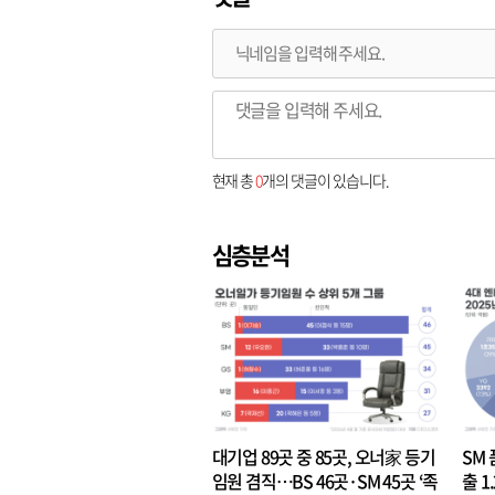
현재 총
0
개의 댓글이 있습니다.
심층분석
대기업 89곳 중 85곳, 오너家 등기
SM 
임원 겸직…BS 46곳·SM 45곳 ‘족
출 1