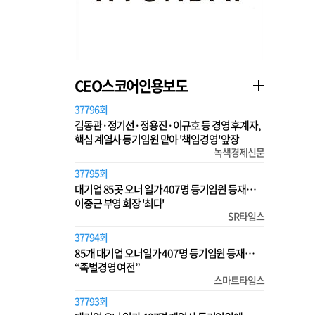
CEO스코어인용보도
37796회
김동관·정기선·정용진·이규호 등 경영 후계자,
핵심 계열사 등기임원 맡아 '책임경영' 앞장
녹색경제신문
37795회
대기업 85곳 오너 일가 407명 등기임원 등재…
이중근 부영 회장 '최다'
SR타임스
37794회
85개 대기업 오너일가 407명 등기임원 등재…
“족벌경영 여전”
스마트타임스
37793회