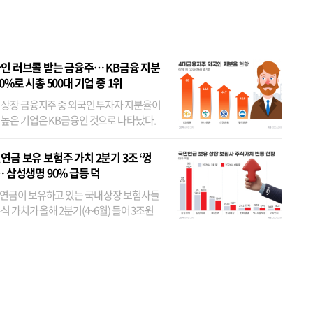
 JYP 순
인 러브콜 받는 금융주… KB금융 지분
80%로 시총 500대 기업 중 1위
 상장 금융지주 중 외국인 투자자 지분율이
 높은 기업은 KB금융인 것으로 나타났다.
 외국인 지분율이 가장 낮은 곳은 메리츠금
었다. 특히 KB금융은 지난달 말 기준 해외
연금 보유 보험주 가치 2분기 3조 ‘껑
투자자 지분율이...
… 삼성생명 90% 급등 덕
연금이 보유하고 있는 국내 상장 보험사들
식 가치가 올해 2분기(4~6월) 들어 3조원
이 불어난 것으로 집계됐다. 삼성생명 주가
이 기간 90% 가까이 치솟으면서 전체 증가분
부분을 책임진 덕...