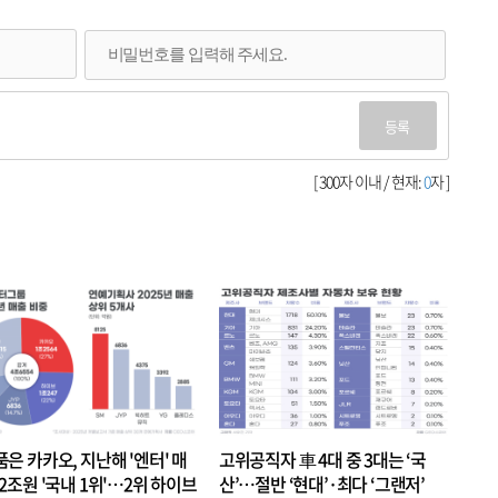
등록
[ 300자 이내 / 현재:
0
자 ]
품은 카카오, 지난해 '엔터' 매
고위공직자 車 4대 중 3대는 ‘국
.2조원 '국내 1위'…2위 하이브
산’…절반 ‘현대’·최다 ‘그랜저’