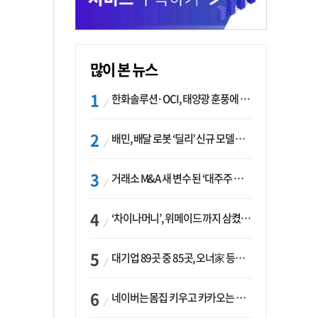
많이 본 뉴스
한화솔루션·OCI, 태양광 훈풍에 실적 개선…美 ‘섹션232’ 최대 변수
배민, 배달 로봇 ‘딜리’ 신규 모델 B마트 현장 투입
거래소 M&A 새 변수 된 ‘대주주 심사’…네이버·두나무 결합도 영향권
‘차이나머니’, 위메이드 까지 삼켰다… K콘텐츠, 글로벌 확장에도 中 투자 ‘경계령’
대기업 89곳 중 85곳, 오너家 등기임원 겸직…BS 46곳·SM 45곳 ‘족벌경영’ 고착화
네이버는 몸집 키우고 카카오는 줄였다…‘역대급 실적’에 성장전략은 ‘극과 극’