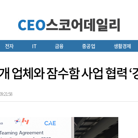
전자
IT
금융
중공업
생활경제
개 업체와 잠수함 사업 협력 ‘
9:21:58