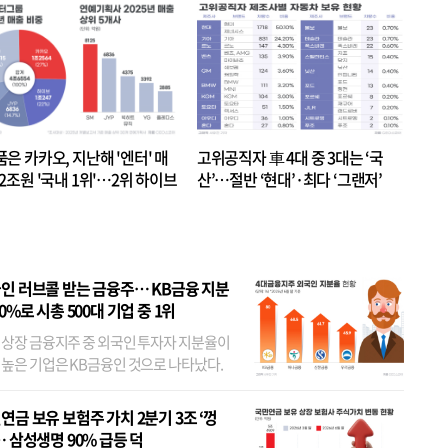
품은 카카오, 지난해 '엔터' 매
고위공직자 車 4대 중 3대는 ‘국
.2조원 '국내 1위'…2위 하이브
산’…절반 ‘현대’·최다 ‘그랜저’
 JYP 순
인 러브콜 받는 금융주… KB금융 지분
80%로 시총 500대 기업 중 1위
 상장 금융지주 중 외국인 투자자 지분율이
 높은 기업은 KB금융인 것으로 나타났다.
 외국인 지분율이 가장 낮은 곳은 메리츠금
었다. 특히 KB금융은 지난달 말 기준 해외
연금 보유 보험주 가치 2분기 3조 ‘껑
투자자 지분율이...
… 삼성생명 90% 급등 덕