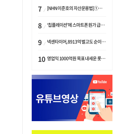
[NHN 이준호의 자산운용법]①이니시오·JLC ‘부동산’-JLC파트너스 ‘투자’…“부동산 담보대출로 투자재원 확보”
‘칩플레이션’에 스마트폰 원가 급등…삼성전자, ‘엑시노스’ 채택 확대하나
넥센타이어, 8913억 벌고도 순이익 2억…유럽 세부담에 이익 증발
영업익 1000억원 목표 내세운 롯데마트…하반기 ‘오카도’ 시험대