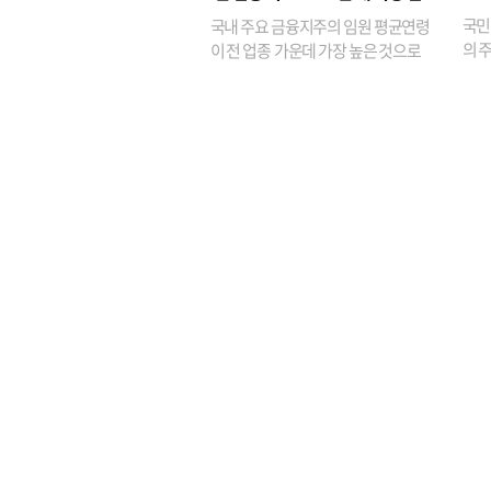
원은 14배 껑충
국민
국내 주요 금융지주의 임원 평균연령
의 주
이 전 업종 가운데 가장 높은 것으로
가까
나타났다. 금융업 특유의 경험 중심 인
가 
사와 내부 승진 문화가 이어지면서 10
의 대
년새 임원의 평균연령이 높아졌으며,
평균연령이 60대를 기...