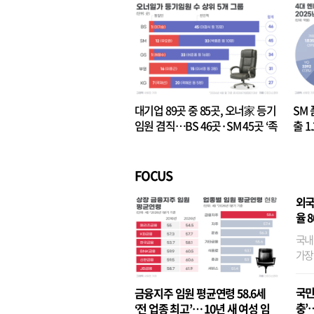
대기업 89곳 중 85곳, 오너家 등기
SM 
임원 겸직…BS 46곳·SM 45곳 ‘족
출 1
벌경영’ 고착화
·3위
FOCUS
외국
율 
국내
가장
반면
융이
국민
금융지주 임원 평균연령 58.6세
기관
충’
‘전 업종 최고’… 10년 새 여성 임