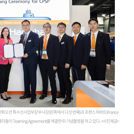
한화오션 특수선사업부장 부사장(왼쪽에서 다섯 번째)과 프랜스 허버트(France
관계자들이 Teaming Agreement를 체결한 뒤 기념촬영을 하고 있다. <사진제공=