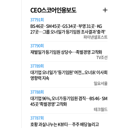
CEO스코어인용보도
37791회
BS 46곳·SM 45곳·GS 34곳·부영 31곳·KG
27곳…그룹 오너일가 등기임원 조사결과 '충격'
파이낸셜포스트
37790회
재벌일가 등기임원 상당수…족벌경영 고착화
TV조선
37789회
대기업 오너일가 '등기임원' 여전... 오너家 이사회
영향력 지속
일요서울
37788회
대기업 96%, 오너가 등기임원 겸직…BS 46·SM
45곳 '족벌경영' 고착화
테크월드
37787회
호황 과실 나누는 K뷰티… 주주 배당 늘리고