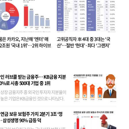
품은 카카오, 지난해 '엔터' 매
고위공직자 車 4대 중 3대는 ‘국
.2조원 '국내 1위'…2위 하이브
산’…절반 ‘현대’·최다 ‘그랜저’
 JYP 순
인 러브콜 받는 금융주… KB금융 지분
80%로 시총 500대 기업 중 1위
 상장 금융지주 중 외국인 투자자 지분율이
 높은 기업은 KB금융인 것으로 나타났다.
 외국인 지분율이 가장 낮은 곳은 메리츠금
었다. 특히 KB금융은 지난달 말 기준 해외
연금 보유 보험주 가치 2분기 3조 ‘껑
투자자 지분율이...
… 삼성생명 90% 급등 덕