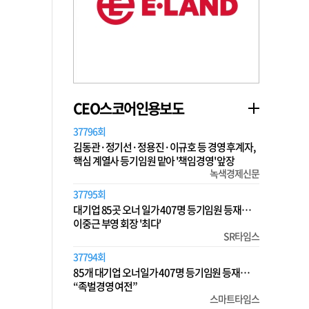
CEO스코어인용보도
37796회
김동관·정기선·정용진·이규호 등 경영 후계자,
핵심 계열사 등기임원 맡아 '책임경영' 앞장
녹색경제신문
37795회
대기업 85곳 오너 일가 407명 등기임원 등재…
이중근 부영 회장 '최다'
SR타임스
37794회
85개 대기업 오너일가 407명 등기임원 등재…
“족벌경영 여전”
스마트타임스