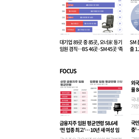
대기업 89곳 중 85곳, 오너家 등기
SM 
임원 겸직…BS 46곳·SM 45곳 ‘족
출 1
벌경영’ 고착화
·3위
FOCUS
외국
율 
국내
가장
반면
융이
국민
금융지주 임원 평균연령 58.6세
기관
충’
‘전 업종 최고’… 10년 새 여성 임
원은 14배 껑충