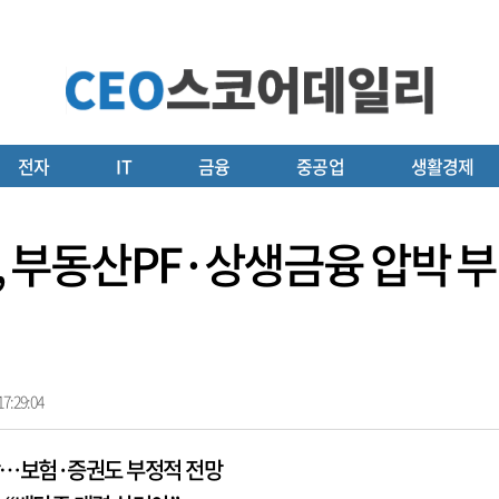
전자
IT
금융
중공업
생활경제
융주, 부동산PF·상생금융 압
7:29:04
상…보험·증권도 부정적 전망