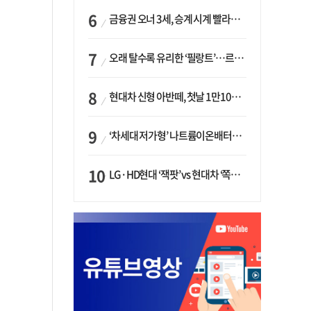
금융권 오너 3세, 승계 시계 빨라지나…한국투자 ‘속도’·미래에셋·메리츠는 ‘거리두기’
오래 탈수록 유리한 ‘필랑트’…르노코리아, 5년 뒤 잔존가치 53% 보장
현대차 신형 아반떼, 첫날 1만1094대 계약…역대 최고치 경신
‘차세대 저가형’ 나트륨이온배터리 시대 오나…LG화학·에코프로, 상용화 속도낸다
LG·HD현대 ‘잭팟’ vs 현대차 ‘쪽박’…글로벌 사모펀드, 韓 대기업 투자 ‘희비’