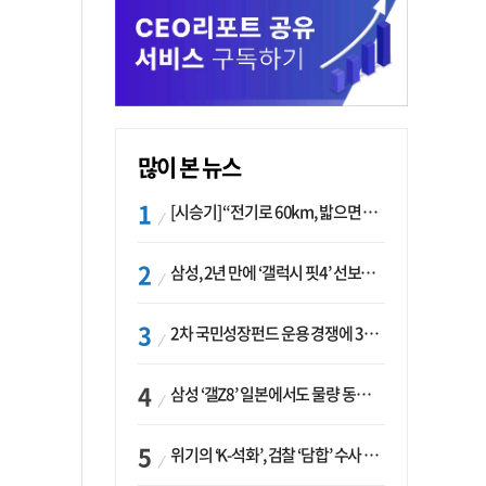
많이 본 뉴스
[시승기] “전기로 60km, 밟으면 462마력”…볼보 XC60 T8의 두 얼굴
삼성, 2년 만에 ‘갤럭시 핏4’ 선보이나…웨어러블 생태계 확장 ‘시동’
2차 국민성장펀드 운용 경쟁에 33개사 몰렸다…신한·하나 등 새 얼굴 대거 합류
삼성 ‘갤Z8’ 일본에서도 물량 동났다…애플 참전 앞두고 선두 수성 ‘시험대’
위기의 ‘K-석화’, 검찰 ‘담합’ 수사 착수…“LG·한화·롯데 등 7개 업체, 8개 제품 가격 담합”