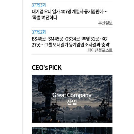
37793회
대기업 오너 일가 407명 계열사 등기임원에…
‘족벌’ 여전하다
부산일보
37792회
BS 46곳·SM 45곳·GS 34곳·부영 31곳·KG
27곳…그룹 오너일가 등기임원 조사결과 '충격'
파이낸셜포스트
CEO's PICK