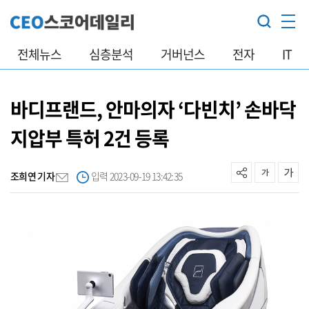
전체뉴스
심층분석
거버넌스
전자
IT
바디프랜드, 안마의자 ‘다빈치’ 손바닥
지압부 특허 2건 등록
조희연 기자
입력 2023-09-19 13:42:35