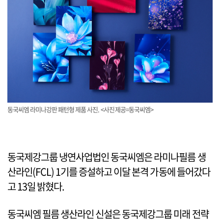
동국씨엠 라미나강판 패턴형 제품 사진. <사진제공=동국씨엠>
동국제강그룹 냉연사업법인 동국씨엠은 라미나필름 생
산라인(FCL) 1기를 증설하고 이달 본격 가동에 들어갔다
고 13일 밝혔다.
동국씨엠 필름 생산라인 신설은 동국제강그룹 미래 전략