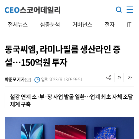
전체뉴스
심층분석
거버넌스
전자
IT
동국씨엠, 라미나필름 생산라인 증
설…150억원 투자
박준모 기자
입력 2023-07-13 09:59:51
철강 연계 소·부·장 사업 발굴 일환…업계 최초 자체 조달
체계 구축