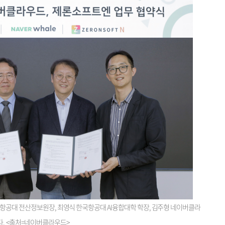
국항공대 전산정보원장, 최영식 한국항공대 AI융합대학 학장, 김주형 네이버클라
다. <출처=네이버클라우드>