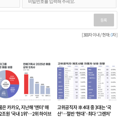
등록
[ 300자 이내 / 현재:
0
자 ]
품은 카카오, 지난해 '엔터' 매
고위공직자 車 4대 중 3대는 ‘국
.2조원 '국내 1위'…2위 하이브
산’…절반 ‘현대’·최다 ‘그랜저’
 JYP 순