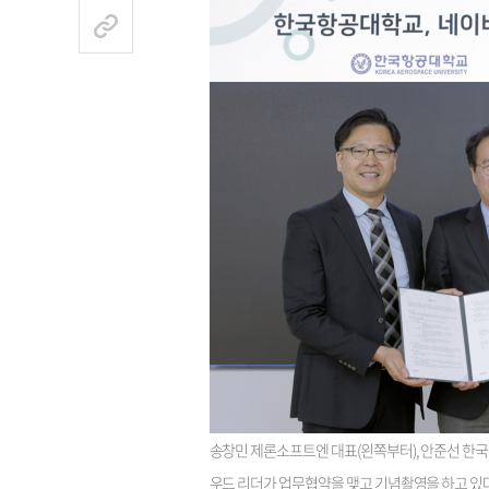
송창민 제론소프트엔 대표(왼쪽부터), 안준선 한
우드 리더가 업무협약을 맺고 기념촬영을 하고 있