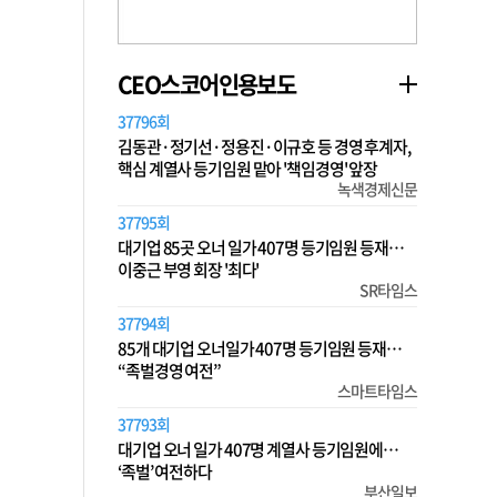
CEO스코어인용보도
37796회
김동관·정기선·정용진·이규호 등 경영 후계자,
핵심 계열사 등기임원 맡아 '책임경영' 앞장
녹색경제신문
37795회
대기업 85곳 오너 일가 407명 등기임원 등재…
이중근 부영 회장 '최다'
SR타임스
37794회
85개 대기업 오너일가 407명 등기임원 등재…
“족벌경영 여전”
스마트타임스
37793회
대기업 오너 일가 407명 계열사 등기임원에…
‘족벌’ 여전하다
부산일보