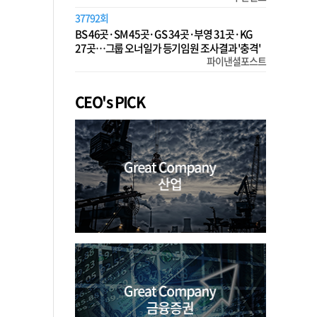
37792회
BS 46곳·SM 45곳·GS 34곳·부영 31곳·KG
27곳…그룹 오너일가 등기임원 조사결과 '충격'
파이낸셜포스트
CEO's PICK