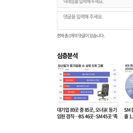
현재 총
0
개의 댓글이 있습니다.
심층분석
대기업 89곳 중 85곳, 오너家 등기
SM 
임원 겸직…BS 46곳·SM 45곳 ‘족
출 1
벌경영’ 고착화
·3위