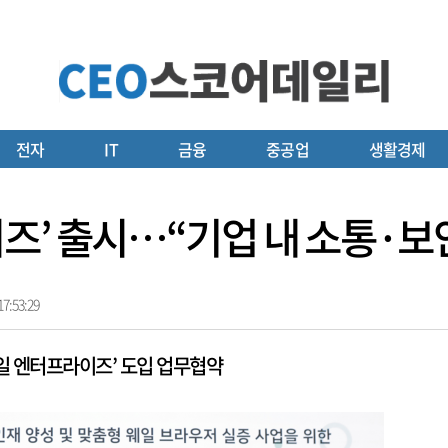
전자
IT
금융
중공업
생활경제
즈’ 출시…“기업 내 소통·보
7:53:29
 엔터프라이즈’ 도입 업무협약