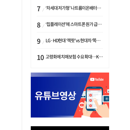
‘차세대 저가형’ 나트륨이온배터리 시대 오나…LG화학·에코프로, 상용화 속도낸다
‘칩플레이션’에 스마트폰 원가 급등…삼성전자, ‘엑시노스’ 채택 확대하나
LG·HD현대 ‘잭팟’ vs 현대차 ‘쪽박’…글로벌 사모펀드, 韓 대기업 투자 ‘희비’
고령화에 치매보험 수요 확대…KB손보·삼성화재가 ‘시장 주도’