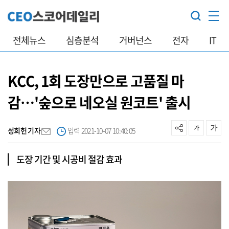
전체뉴스
심층분석
거버넌스
전자
IT
KCC, 1회 도장만으로 고품질 마
감…'숲으로 네오실 원코트' 출시
성희헌 기자
입력 2021-10-07 10:40:05
도장 기간 및 시공비 절감 효과