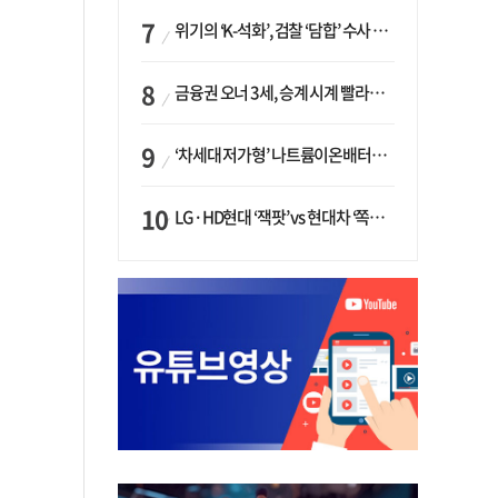
위기의 ‘K-석화’, 검찰 ‘담합’ 수사 착수…“LG·한화·롯데 등 7개 업체, 8개 제품 가격 담합”
금융권 오너 3세, 승계 시계 빨라지나…한국투자 ‘속도’·미래에셋·메리츠는 ‘거리두기’
‘차세대 저가형’ 나트륨이온배터리 시대 오나…LG화학·에코프로, 상용화 속도낸다
LG·HD현대 ‘잭팟’ vs 현대차 ‘쪽박’…글로벌 사모펀드, 韓 대기업 투자 ‘희비’