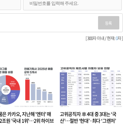
등록
[ 300자 이내 / 현재:
0
자 ]
품은 카카오, 지난해 '엔터' 매
고위공직자 車 4대 중 3대는 ‘국
.2조원 '국내 1위'…2위 하이브
산’…절반 ‘현대’·최다 ‘그랜저’
 JYP 순