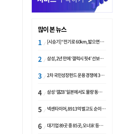
많이 본 뉴스
[시승기] “전기로 60km, 밟으면 462마력”…볼보 XC60 T8의 두 얼굴
삼성, 2년 만에 ‘갤럭시 핏4’ 선보이나…웨어러블 생태계 확장 ‘시동’
2차 국민성장펀드 운용 경쟁에 33개사 몰렸다…신한·하나 등 새 얼굴 대거 합류
삼성 ‘갤Z8’ 일본에서도 물량 동났다…애플 참전 앞두고 선두 수성 ‘시험대’
넥센타이어, 8913억 벌고도 순이익 2억…유럽 세부담에 이익 증발
대기업 89곳 중 85곳, 오너家 등기임원 겸직…BS 46곳·SM 45곳 ‘족벌경영’ 고착화