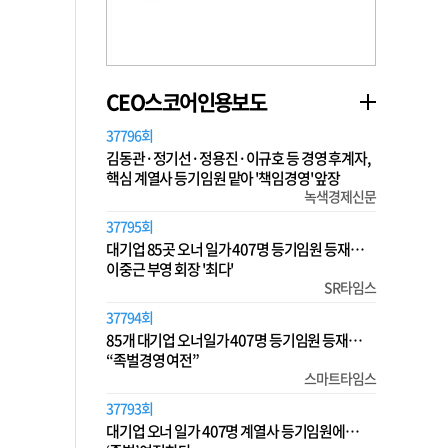
CEO스코어인용보도
37796회
김동관·정기선·정용진·이규호 등 경영 후계자,
핵심 계열사 등기임원 맡아 '책임경영' 앞장
녹색경제신문
37795회
대기업 85곳 오너 일가 407명 등기임원 등재…
이중근 부영 회장 '최다'
SR타임스
37794회
85개 대기업 오너일가 407명 등기임원 등재…
“족벌경영 여전”
스마트타임스
37793회
대기업 오너 일가 407명 계열사 등기임원에…