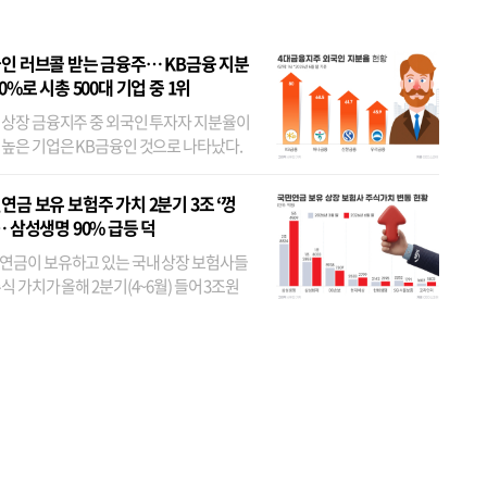
인 러브콜 받는 금융주… KB금융 지분
80%로 시총 500대 기업 중 1위
 상장 금융지주 중 외국인 투자자 지분율이
 높은 기업은 KB금융인 것으로 나타났다.
 외국인 지분율이 가장 낮은 곳은 메리츠금
었다. 특히 KB금융은 지난달 말 기준 해외
연금 보유 보험주 가치 2분기 3조 ‘껑
투자자 지분율이...
… 삼성생명 90% 급등 덕
연금이 보유하고 있는 국내 상장 보험사들
식 가치가 올해 2분기(4~6월) 들어 3조원
이 불어난 것으로 집계됐다. 삼성생명 주가
이 기간 90% 가까이 치솟으면서 전체 증가분
부분을 책임진 덕...