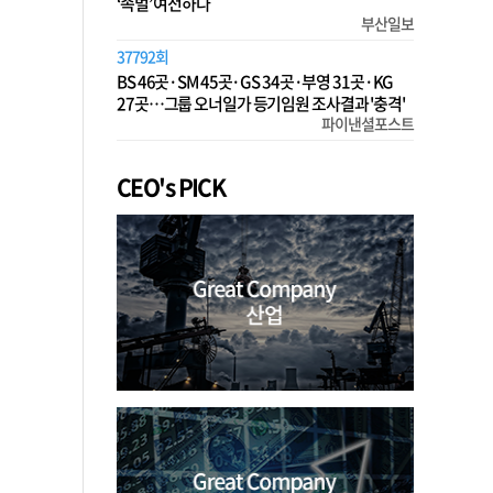
‘족벌’ 여전하다
부산일보
37792회
BS 46곳·SM 45곳·GS 34곳·부영 31곳·KG
27곳…그룹 오너일가 등기임원 조사결과 '충격'
파이낸셜포스트
CEO's PICK