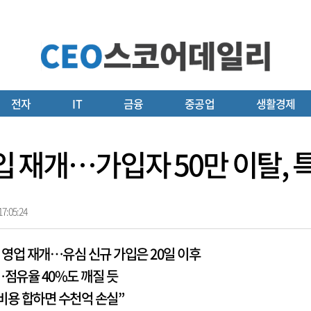
전자
IT
금융
중공업
생활경제
 가입 재개…가입자 50만 이탈,
7:05:24
규 영업 재개…유심 신규 가입은 20일 이후
…점유율 40%도 깨질 듯
 비용 합하면 수천억 손실”