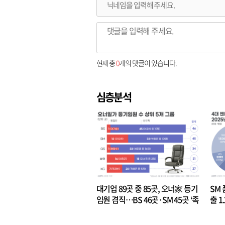
현재 총
0
개의 댓글이 있습니다.
심층분석
대기업 89곳 중 85곳, 오너家 등기
SM 
임원 겸직…BS 46곳·SM 45곳 ‘족
출 1
벌경영’ 고착화
·3위