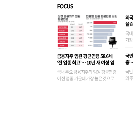
FOCUS
외국
율 
국내
가장
반면
융이
국민
금융지주 임원 평균연령 58.6세
기관
충’
‘전 업종 최고’… 10년 새 여성 임
원은 14배 껑충
국민
국내 주요 금융지주의 임원 평균연령
의 주
이 전 업종 가운데 가장 높은 것으로
가까
나타났다. 금융업 특유의 경험 중심 인
가 
사와 내부 승진 문화가 이어지면서 10
의 대
년새 임원의 평균연령이 높아졌으며,
평균연령이 60대를 기...