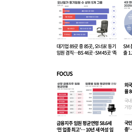
대기업 89곳 중 85곳, 오너家 등기
SM 
임원 겸직…BS 46곳·SM 45곳 ‘족
출 1
벌경영’ 고착화
·3위
FOCUS
외국
율 
국내
가장
반면
융이
국민
금융지주 임원 평균연령 58.6세
기관
충’
‘전 업종 최고’… 10년 새 여성 임