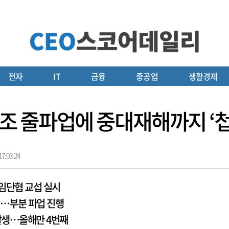
전자
IT
금융
중공업
생활경제
조 줄파업에 중대재해까지 ‘
7:03:24
 임단협 교섭 실시
견…부분 파업 진행
발생…올해만 4번째