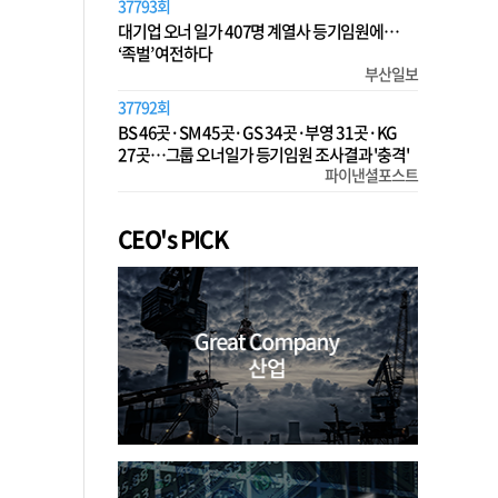
37793회
대기업 오너 일가 407명 계열사 등기임원에…
‘족벌’ 여전하다
부산일보
37792회
BS 46곳·SM 45곳·GS 34곳·부영 31곳·KG
27곳…그룹 오너일가 등기임원 조사결과 '충격'
파이낸셜포스트
CEO's PICK