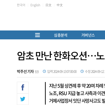
한국어
English
日文
中文
심층분석
거버넌스
암초 만난 한화오션…노
박주선 기자
입력 2024-09-13 07:00:00
수정 2024-09-12 1
지난 5월 상견례 후 약 20여 차례
노조, RSU 지급 놓고 사측과 이
거제사업장서 잇단 사망사고도 