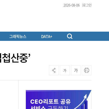
2026-08-06
로그인
그래픽뉴스
DATA+
첩첩산중’
가
가