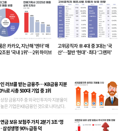
품은 카카오, 지난해 '엔터' 매
고위공직자 車 4대 중 3대는 ‘국
.2조원 '국내 1위'…2위 하이브
산’…절반 ‘현대’·최다 ‘그랜저’
 JYP 순
인 러브콜 받는 금융주… KB금융 지분
80%로 시총 500대 기업 중 1위
 상장 금융지주 중 외국인 투자자 지분율이
 높은 기업은 KB금융인 것으로 나타났다.
 외국인 지분율이 가장 낮은 곳은 메리츠금
었다. 특히 KB금융은 지난달 말 기준 해외
연금 보유 보험주 가치 2분기 3조 ‘껑
투자자 지분율이...
… 삼성생명 90% 급등 덕