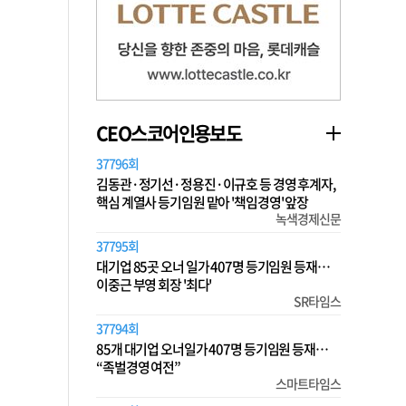
CEO스코어인용보도
37796회
김동관·정기선·정용진·이규호 등 경영 후계자,
핵심 계열사 등기임원 맡아 '책임경영' 앞장
녹색경제신문
37795회
대기업 85곳 오너 일가 407명 등기임원 등재…
이중근 부영 회장 '최다'
SR타임스
37794회
85개 대기업 오너일가 407명 등기임원 등재…
“족벌경영 여전”
스마트타임스