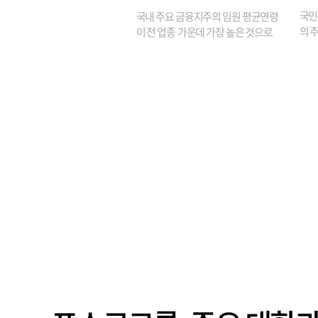
원은 14배 껑충
국민
국내 주요 금융지주의 임원 평균연령
의 주
이 전 업종 가운데 가장 높은 것으로
가까
나타났다. 금융업 특유의 경험 중심 인
가 
사와 내부 승진 문화가 이어지면서 10
의 대
년새 임원의 평균연령이 높아졌으며,
평균연령이 60대를 기...