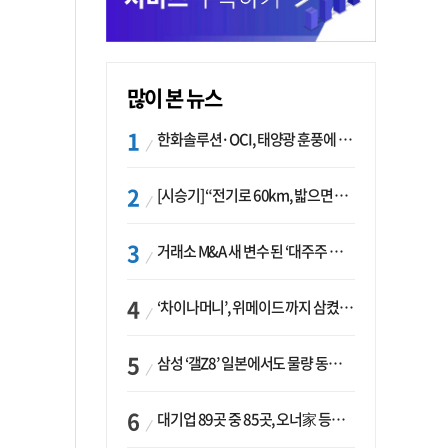
많이 본 뉴스
한화솔루션·OCI, 태양광 훈풍에 실적 개선…美 ‘섹션232’ 최대 변수
[시승기] “전기로 60km, 밟으면 462마력”…볼보 XC60 T8의 두 얼굴
거래소 M&A 새 변수 된 ‘대주주 심사’…네이버·두나무 결합도 영향권
‘차이나머니’, 위메이드 까지 삼켰다… K콘텐츠, 글로벌 확장에도 中 투자 ‘경계령’
삼성 ‘갤Z8’ 일본에서도 물량 동났다…애플 참전 앞두고 선두 수성 ‘시험대’
대기업 89곳 중 85곳, 오너家 등기임원 겸직…BS 46곳·SM 45곳 ‘족벌경영’ 고착화