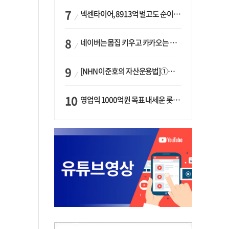
넥센타이어, 8913억 벌고도 순이익 2억…유럽 세부담에 이익 증발
네이버는 몸집 키우고 카카오는 줄였다…‘역대급 실적’에 성장전략은 ‘극과 극’
[NHN 이준호의 자산운용법]①이니시오·JLC ‘부동산’-JLC파트너스 ‘투자’…“부동산 담보대출로 투자재원 확보”
영업익 1000억원 목표 내세운 롯데마트…하반기 ‘오카도’ 시험대