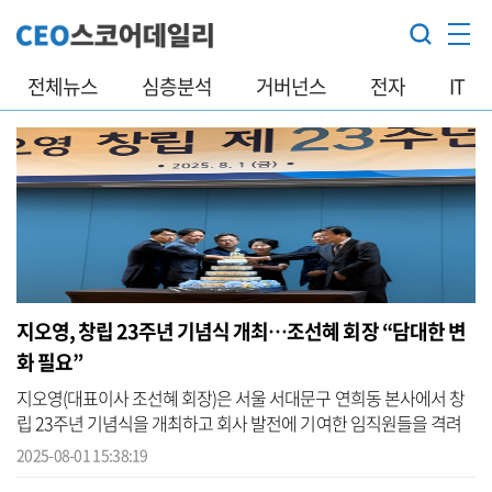
전체뉴스
심층분석
거버넌스
전자
IT
지오영, 창립 23주년 기념식 개최…조선혜 회장 “담대한 변
화 필요”
지오영(대표이사 조선혜 회장)은 서울 서대문구 연희동 본사에서 창
립 23주년 기념식을 개최하고 회사 발전에 기여한 임직원들을 격려
했다고 1일 밝혔다. 기념식은 지오영그룹 임직원 200여명이 참석한
2025-08-01 15:38:19
가운데 ...