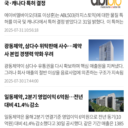
국·캐나다 특허 결정
에이비엘바이오(대표 이상훈)는 ABL503(라지스토믹)에 대한 물질 특
허를 미국 및 캐나다에서 특허 결정 받았다고 31일 밝혔다. 이 특허는
2019년 2월 국제 출원됐으며, 현재 미국 외 콜롬비아, 중국, 말레이
2025-07-31 10:56:18
시...
광동제약, 삼다수 위탁판매 사수…제약
사 본업 경쟁력 약화 우려
광동제약이 삼다수 유통권을 다시 확보하며 핵심 매출원을 지켜냈다.
그러나 회사 매출의 절반 이상을 음료사업에 의존하는 구조가 지속됨
에 따라 제약사로서의 본업 경쟁력이 더 악화될 것이라는 지적도 나
2025-07-30 17:44:00
오고 ...
일동제약, 2분기 영업이익 6억원…전년
대비 41.4% 감소
일동제약은 올해 2분기 연결기준 영업이익 6억원으로 전년 동기(10
억원) 대비 41.4% 감소했다고 30일 공시했다. 같은 기간 매출은 1385