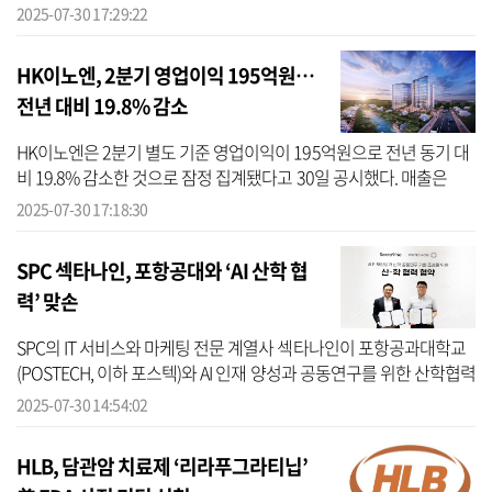
억원으로 전년 동기(1522억원) 대비 9% 감소했다. 당기순손실은 39
2025-07-30 17:29:22
억원으로...
HK이노엔, 2분기 영업이익 195억원…
전년 대비 19.8% 감소
HK이노엔은 2분기 별도 기준 영업이익이 195억원으로 전년 동기 대
비 19.8% 감소한 것으로 잠정 집계됐다고 30일 공시했다. 매출은
2631억원으로 전년 동기보다 20% 증가했다. 당기순이익은 120억원
2025-07-30 17:18:30
으로 전년 동...
SPC 섹타나인, 포항공대와 ‘AI 산학 협
력’ 맞손
SPC의 IT 서비스와 마케팅 전문 계열사 섹타나인이 포항공과대학교
(POSTECH, 이하 포스텍)와 AI 인재 양성과 공동연구를 위한 산학협력
업무협약(MOU)을 체결했다고 30일 밝혔다. 협약식은 30일 도곡동에
2025-07-30 14:54:02
위치...
HLB, 담관암 치료제 ‘리라푸그라티닙’