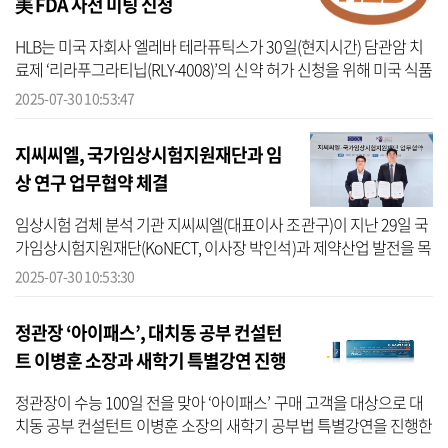
美 FDA 사전 미팅 신청
HLB는 미국 자회사 엘레바 테라퓨틱스가 30일(현지시간) 담관암 치
료제 ‘리라푸그라티닙(RLY-4008)’의 신약 허가 신청을 위해 미국 식품
의약국(FDA)에 사전미팅을 신청했다고 밝혔다. Pre-NDA 미팅은 신약
2025-07-30 10:53:47
허가신...
지씨씨엘, 국가임상시험지원재단과 임
상 연구 업무협약 체결
임상시험 검체 분석 기관 지씨씨엘(대표이사 조관구)이 지난 29일 국
가임상시험지원재단(KoNECT, 이사장 박인석)과 제약산업 발전을 목
표로 임상 연구의 상호 협력을 위한 업무협약(이하 MOU)을 체결했다
2025-07-30 10:53:30
고 30일 ...
정관장 ‘아이패스’, 대치동 공부 컨설턴
트 이병훈 소장과 새학기 특별강연 진행
정관장이 수능 100일 전을 맞아 ‘아이패스’ 구매 고객을 대상으로 대
치동 공부 컨설턴트 이병훈 소장의 새학기 공부법 특별강연을 진행한