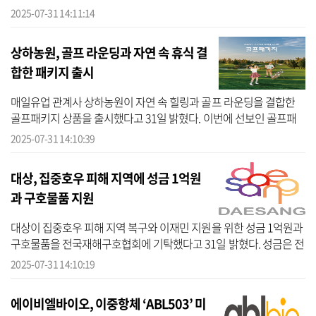
다. 한국필립모리스는 사업을 통해 탄소 저감뿐만 아니라 공장 폐수
2025-07-31 14:11:14
재...
상하농원, 골프 라운딩과 자연 속 휴식 결
합한 패키지 출시
매일유업 관계사 상하농원이 자연 속 힐링과 골프 라운딩을 결합한
골프패키지 상품을 출시했다고 31일 밝혔다. 이번에 선보인 골프패
키지는 상하농원 인근에 있는 골프장과 상하농원의 숙박, 조식, 스파,
2025-07-31 14:10:39
지역...
대상, 집중호우 피해 지역에 성금 1억원
과 구호물품 지원
대상이 집중호우 피해 지역 복구와 이재민 지원을 위한 성금 1억원과
구호물품을 전국재해구호협회에 기탁했다고 31일 밝혔다. 성금은 전
국재해구호협회를 통해 집중호우로 어려움을 겪는 이재민들의 생계
2025-07-31 14:10:19
지원...
에이비엘바이오, 이중항체 ‘ABL503’ 미