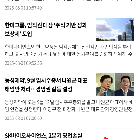
주 판매를 시작한다고 1일 밝혔다. 문베어는 고급 다이닝 공간에 어울
2025-08-01 10:57:49
리...
한미그룹, 임직원 대상 ‘주식 기반 성과
보상제’ 도입
한미사이언스와 한미약품은 임직원에게 실질적인 주인의식을 부여
하고, 회사의 중장기 목표 달성에 대한 동기부여를 강화하기 위해 ‘주
식 기반 성과 보상제도’를 도입한다고 1일 밝혔다. 이번 제도는 우수
2025-08-01 09:52:56
한 경...
동성제약, 9월 임시주총서 나원균 대표
해임안 처리…경영권 갈등 절정
동성제약이 오는 9월 12일 임시주주총회를 열고 나원균 대표이사 해
임 안건을 상정한다. 이양구 전 회장과 나원균 대표 간의 경영권 분쟁
이 발발한 이후 첫 주총이다. 1일 금융감독원 전자공시시스템에 따르
2025-08-01 07:00:00
면 ...
SK바이오사이언스, 2분기 영업손실