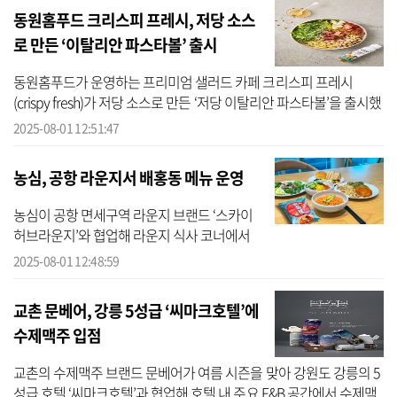
동원홈푸드 크리스피 프레시, 저당 소스
로 만든 ‘이탈리안 파스타볼’ 출시
동원홈푸드가 운영하는 프리미엄 샐러드 카페 크리스피 프레시
(crispy fresh)가 저당 소스로 만든 ‘저당 이탈리안 파스타볼’을 출시했
다고 1일 밝혔다. 이번 신메뉴는 식단 관리 전문 브랜드 비비드키친
2025-08-01 12:51:47
(VIVID K...
농심, 공항 라운지서 배홍동 메뉴 운영
농심이 공항 면세구역 라운지 브랜드 ‘스카이
허브라운지’와 협업해 라운지 식사 코너에서
배홍동 메뉴를 운영한다고 1일 밝혔다. 여름
2025-08-01 12:48:59
휴가철 400만 명이 넘는 이용객이 몰리는 공항
에서 ‘배홍동’ 체험 기회를 ...
교촌 문베어, 강릉 5성급 ‘씨마크호텔’에
수제맥주 입점
교촌의 수제맥주 브랜드 문베어가 여름 시즌을 맞아 강원도 강릉의 5
성급 호텔 ‘씨마크호텔’과 협업해 호텔 내 주요 F&B 공간에서 수제맥