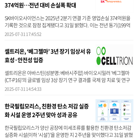
374억원…전년 대비 손실폭 확대
SK바이오사이언스는 2025년 2분기 연결 기준 영업손실 374억원을
기록한 것으로 잠정 집계됐다고 31일 밝혔다. 이는 전년 동기(199억
원) 대비 손실폭이 87.5% 증가한 수치다. 같은 기간 매출 1619억원으
2025-07-31 17:45:52
로 전년 ...
셀트리온, ‘베그젤마’ 3년 장기 임상서 유
효성·안전성 입증
셀트리온은 아바스틴(성분명: 베바시주맙) 바이오시밀러 ‘베그젤마
(CT-P16)’의 글로벌 임상 3상 장기 연구 결과를 국제 암 치료 및 연구
분야의 전문 저널인 ‘캔서 트리트먼트 앤드 리서치 커뮤니케이션
2025-07-31 14:54:33
스’에 게...
한국필립모리스, 친환경 탄소 저감 실증
화 시설 운영 2주년 맞아 성과 공유
한국필립모리스가 양산 공장에 미세조류를 활용한 친환경 탄소저감
실증화 시설(이하 ‘시설’)’을 운영한 지 2주년을 맞이했다고 31일 밝혔