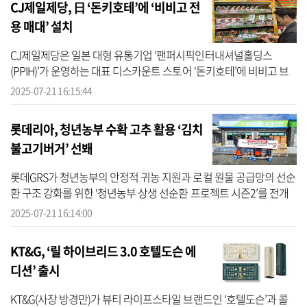
CJ제일제당, 日 ‘돈키호테’에 ‘비비고 전
용 매대’ 설치
CJ제일제당은 일본 대형 유통기업 ‘팬퍼시픽인터내셔널홀딩스
(PPIH)’가 운영하는 대표 디스카운트 스토어 ‘돈키호테’에 비비고 브
랜드 전용 매대가 입점했다고 21일 밝혔다. 이를 통해 현지 소비자는
2025-07-21 16:15:44
물론 해외 ...
롯데리아, 청년농부 수확 고추 활용 ‘김치
불고기버거’ 선봬
롯데GRS가 청년농부의 안정적 귀농 지원과 로컬 원물 공급망의 선순
환 구조 강화를 위한 ‘청년농부 상생 선순환 프로젝트 시즌2’를 전개
하며 ESG(환경·사회·지배구조) 경영을 확장한다고 21일 밝혔다. 롯
2025-07-21 16:14:00
데GRS는...
KT&G, ‘릴 하이브리드 3.0 호텔도슨 에
디션’ 출시
KT&G(사장 방경만)가 뷰티 라이프스타일 브랜드인 ‘호텔도슨’과 콜