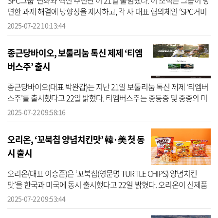
SPC그룹 ‘변화와 혁신 추진단’이 21일 출범했다. 이 조직은 그룹이 당
면한 과제 해결에 방향성을 제시하고, 각 사 대표 협의체인 ‘SPC커미
티’에 개선 방안을 권고하는 역할을 하게 된다. 추진단은 21일 서울
2025-07-22 10:13:44
양...
종근당바이오, 보툴리눔 톡신 제제 ‘티엠
버스주’ 출시
종근당바이오(대표 박완갑)는 지난 21일 보툴리눔 톡신 제제 ‘티엠버
스주’를 출시했다고 22일 밝혔다. 티엠버스주는 중등증 및 중증의 미
간주름 치료를 적응증으로 하는 제품으로 유럽 소재의 연구기관으로
2025-07-22 09:58:16
부터 ...
오리온, ‘꼬북칩 양념치킨맛’ 韓·美 첫 동
시 출시
오리온(대표 이승준)은 ‘꼬북칩(영문명 TURTLE CHIPS) 양념치킨
맛’을 한국과 미국에 동시 출시했다고 22일 밝혔다. 오리온이 신제품
을 한국과 미국에서 동시에 선보이는 것은 이번이 처음이다. ‘꼬북칩
2025-07-22 09:53:44
양념치킨...