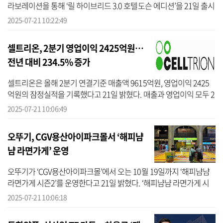
라보레이션을 통해 ‘릴 하이브리드 3.0 호텔도슨 에디션’을 21일 출시
한다고 밝혔다. 이번 에디션 제품은 ‘호텔도슨’의 감각적인 앤틱 패턴
2025-07-21 10:22:49
과 ...
셀트리온, 2분기 영업이익 2425억원…
전년 대비 234.5% 증가
셀트리온은 올해 2분기 연결기준 매출액 9615억원, 영업이익 2425
억원의 잠정실적을 기록했다고 21일 밝혔다. 매출과 영업이익 모두 2
분기 기준 역대 최대치로 전년동기 대비 매출액은 9.9%, 영업이익은
2025-07-21 10:06:49
234.5% ...
오뚜기, CGV용산아이파크몰서 ‘해피냠
냠 라면가게’ 운영
오뚜기가 ‘CGV용산아이파크몰’에서 오는 10월 19일까지 ‘해피냠냠
라면가게 시즌2’를 운영한다고 21일 밝혔다. ‘해피냠냠 라면가게 시
즌2’는 음식을 즐기는 공간인 씨네펍(CINEPUB)에서 운영된다. ‘진라
2025-07-21 10:06:18
면’ 매운...