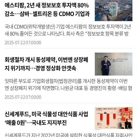
에스티팜, 2년 새 정보보호 투자액 80%
감소…삼바·셀트리온 등 CDMO 기업과
대조적 행보
국내 CDMO(위탁개발생산) 기업 에스티팜의 정보보호 투자액이 2년
새 80% 줄어든 것으로 나타났다. 회사 측은 “정보보호 항목 분류 방
식 변경으로 인해 수치가 감소한 것처럼 보인다”고 해명했지만 주요
2025-07-22 07:00:00
경쟁사들...
회생절차 개시 동성제약, 이번엔 상장폐
지 위기까지…경영 정상화 안갯속
잇따른 부도로 기업회생절차(법정관리)를 개시한 동성제약이 이번
엔 상장폐지 위기에 직면했다. 나원균 대표 등 경영진의 횡령·배임 혐
의로 인해 상장적격성 실질심사 대상에 올랐기 때문이다. 22일 금융
2025-07-22 07:00:00
감독원...
신세계푸드, 미국 식물성 대안식품 사업
‘매출 0원’…국내도 지지부진
신세계푸드가 지난 2022년 미국에 설립한 식물성 대안식품 자회사인