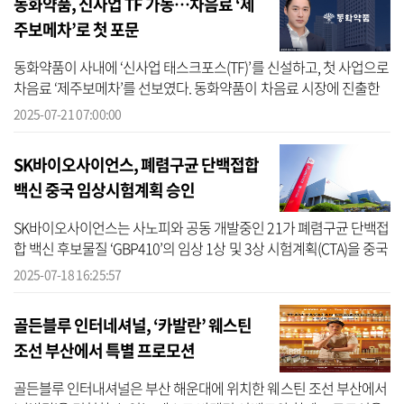
동화약품, 신사업 TF 가동…차음료 ‘제
주보메차’로 첫 포문
동화약품이 사내에 ‘신사업 태스크포스(TF)’를 신설하고, 첫 사업으로
차음료 ‘제주보메차’를 선보였다. 동화약품이 차음료 시장에 진출한
것은 이번이 처음이다. 21일 업계에 따르면 동화약품은 최근 회사의
2025-07-21 07:00:00
미...
SK바이오사이언스, 폐렴구균 단백접합
백신 중국 임상시험계획 승인
SK바이오사이언스는 사노피와 공동 개발중인 21가 폐렴구균 단백접
합 백신 후보물질 ‘GBP410’의 임상 1상 및 3상 시험계획(CTA)을 중국
국가약품관리감독국(NMPA) 산하 의약품평가센터(CDE)로부터 승인
2025-07-18 16:25:57
받았다고 1...
골든블루 인터네셔널, ‘카발란’ 웨스틴
조선 부산에서 특별 프로모션
골든블루 인터내셔널은 부산 해운대에 위치한 웨스틴 조선 부산에서