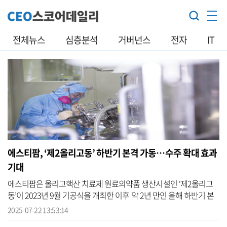
전체뉴스
심층분석
거버넌스
전자
IT
에스티팜, ‘제2올리고동’ 하반기 본격 가동…수주 확대 효과
기대
에스티팜은 올리고핵산 치료제 원료의약품 생산시설인 ‘제2올리고
동’이 2023년 9월 기공식을 개최한 이후 약 2년 만인 올해 하반기 본
격적으로 가동될 예정이라고 22일 밝혔다. 에스티팜 제2올리고동은
2025-07-22 13:53:14
반월 캠...