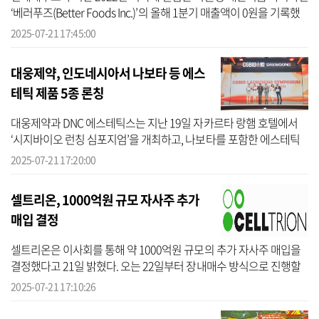
‘베러푸즈(Better Foods Inc.)’의 올해 1분기 매출액이 0원을 기록했
다. 지난해 브랜드를 알리기 위해 미국에서 열린 세계 최대 규모의 자
2025-07-21 17:45:00
연, ...
대웅제약, 인도네시아서 나보타 등 에스
테틱 제품 5종 론칭
대웅제약과 DNC 에스테틱스는 지난 19일 자카르타 랑햄 호텔에서
‘시지바이오 런칭 심포지엄’을 개최하고, 나보타를 포함한 에스테틱
주요 제품 5종을 인도네시아 시장에 선보였다고 21일 밝혔다. 이번
2025-07-21 17:20:00
론칭은 ...
셀트리온, 1000억원 규모 자사주 추가
매입 결정
셀트리온은 이사회를 통해 약 1000억원 규모의 추가 자사주 매입을
결정했다고 21일 밝혔다. 오는 22일부터 장내매수 방식으로 진행할
예정이다. 셀트리온은 기업 성장에 대한 굳건한 확신과 기업의 내재
2025-07-21 17:10:26
된 가치...