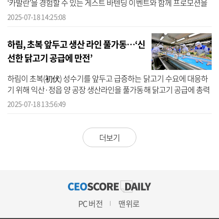
‘카발란’을 경험할 수 있는 게스트 바텐딩 이벤트와 함께 프로모션을
진행한다고 18일 밝혔다. 이번 프로모션은 카발란에 대한 특별한 경
2025-07-18 14:25:08
험을...
하림, 초복 앞두고 생산 라인 풀가동…‘신
선한 닭고기 공급에 만전’
하림이 초복(初伏) 성수기를 앞두고 급증하는 닭고기 수요에 대응하
기 위해 익산·정읍 양 공장 생산라인을 풀가동해 닭고기 공급에 총력
을 기울이고 있다고 18일 밝혔다. 올해 초복은 오는 20일이다. 여름철
2025-07-18 13:56:49
대...
더보기
PC 버전
맨위로