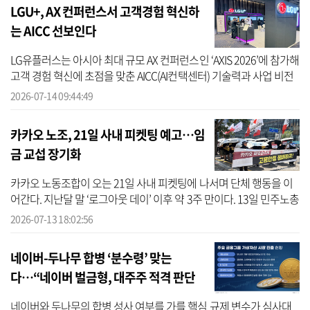
LGU+, AX 컨퍼런스서 고객경험 혁신하
는 AICC 선보인다
LG유플러스는 아시아 최대 규모 AX 컨퍼런스인 ‘AXIS 2026’에 참가해
고객 경험 혁신에 초점을 맞춘 AICC(AI컨택센터) 기술력과 사업 비전
을 선보인다. ‘AXIS 2026’은 한국능률협회컨설팅(KMAC)이 주최하는
2026-07-14 09:44:49
AI ...
카카오 노조, 21일 사내 피켓팅 예고…임
금 교섭 장기화
카카오 노동조합이 오는 21일 사내 피켓팅에 나서며 단체 행동을 이
어간다. 지난달 말 ‘로그아웃 데이’ 이후 약 3주 만이다. 13일 민주노총
전국화학섬유식품산업노동조합 카카오지회(크루유니언)에 따르면,
2026-07-13 18:02:56
노...
네이버-두나무 합병 ‘분수령’ 맞는
다…“네이버 벌금형, 대주주 적격 판단
서 제외되나”
네이버와 두나무의 합병 성사 여부를 가를 핵심 규제 변수가 심사대