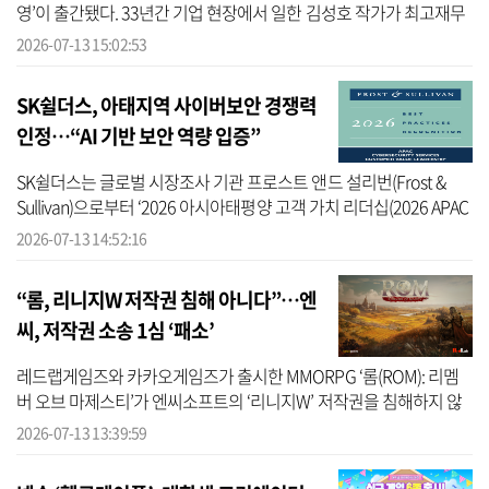
영’이 출간됐다. 33년간 기업 현장에서 일한 김성호 작가가 최고재무
책임자(CFO)와 최고경영자(CEO)로 활동하며 축적한 경험을 바탕으
2026-07-13 15:02:53
로 기업...
SK쉴더스, 아태지역 사이버보안 경쟁력
인정…“AI 기반 보안 역량 입증”
SK쉴더스는 글로벌 시장조사 기관 프로스트 앤드 설리번(Frost &
Sullivan)으로부터 ‘2026 아시아태평양 고객 가치 리더십(2026 APAC
Customer Value Leadership)’에 선정됐다고 13일 밝혔다. 프로스트
2026-07-13 14:52:16
앤드 설...
“롬, 리니지W 저작권 침해 아니다”…엔
씨, 저작권 소송 1심 ‘패소’
레드랩게임즈와 카카오게임즈가 출시한 MMORPG ‘롬(ROM): 리멤
버 오브 마제스티’가 엔씨소프트의 ‘리니지W’ 저작권을 침해하지 않
았다는 1심 판결이 나왔다. 법원은 엔씨소프트가 문제 삼은 게임 시스
2026-07-13 13:39:59
템과 UI, ...