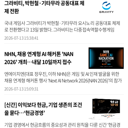
그라비티, 박현철·기타무라 공동대표 체
제 전환
국내 게임사 그라비티가 박현철·기타무라 요시노리 공동대표 체제
로 전환했다고 13일 밝혔다. 그라비티는 다중접속역할수행게임
(MMORPG) '라그나로크' 지식재산(IP)을 중심으로 플랫폼과 사업 영
2026-07-13 15:38:41
역을 확장하고 ...
NHN, 채용 연계형 AI 해커톤 'NAN
2026' 개최…내달 10일까지 접수
엔에이치엔(대표 정우진, 이하 NHN)은 게임 및 AI 인재 발굴을 위한
채용 연계형 해커톤 행사 ‘Next AI Network 2026(NAN 2026)’의 참가
자 모집을 시작했다고 13일 밝혔다. NAN 2026은 AI의 다음 단계를 설
2026-07-13 15:09:31
계할...
[신간] 이익보다 현금, 기업 생존의 조건
을 묻다…‘현금경영’
기업 경영에서 현금흐름의 중요성과 관리 원칙을 다룬 신간 ‘현금경