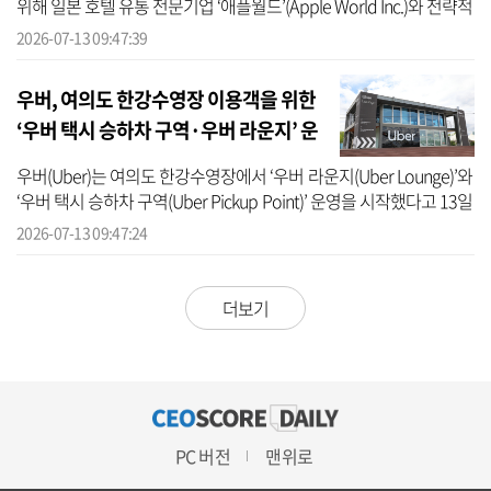
위해 일본 호텔 유통 전문기업 ‘애플월드’(Apple World Inc.)와 전략적
파트너십을 체결한다고 13일 밝혔다. 이번 협력은 놀유니버스가 일
2026-07-13 09:47:39
본...
우버, 여의도 한강수영장 이용객을 위한
‘우버 택시 승하차 구역·우버 라운지’ 운
영
우버(Uber)는 여의도 한강수영장에서 ‘우버 라운지(Uber Lounge)’와
‘우버 택시 승하차 구역(Uber Pickup Point)’ 운영을 시작했다고 13일
밝혔다. 우버는 서울시 미래한강본부 문화관광과에서 진행하는 ‘한강
2026-07-13 09:47:24
페...
더보기
PC 버전
맨위로