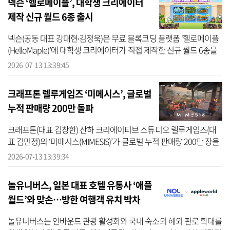
넥슨 ‘헬로메이플’, 대학생 크리에이터
제작 신규 월드 6종 출시
넥슨(공동 대표 강대현∙김정욱)은 무료 블록코딩 플랫폼 ‘헬로메이플
(HelloMaple)’에 대학생 크리에이터가 직접 제작한 신규 월드 6종을
출시하고, 유저 참여형 투표 이벤트를 진행한다고 13일 밝혔다. 이번
2026-07-13 13:39:45
프...
크래프톤 렐루게임즈 ‘미메시스’, 글로벌
누적 판매량 200만 돌파
크래프톤(대표 김창한) 산하 크리에이티브 스튜디오 렐루게임즈(대
표 김민정)의 ‘미메시스(MIMESIS)’가 글로벌 누적 판매량 200만 장을
돌파했다고 13일 전했다. 지난달 첫 번째 대규모 업데이트가 글로벌
2026-07-13 13:39:34
흥...
놀유니버스, 일본 대표 호텔 유통사 ‘애플
월드’와 맞손…방한 여행객 유치 박차
놀유니버스는 인바운드 관광 활성화와 국내 숙소의 해외 판로 확대를