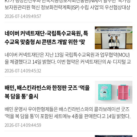
KT가 행정안전부와 한국지능정보사회진흥원(NIA)이 발주한 '국가정
보자원관리원 혁신 정보화전략계획(ISP) 수립 사업'의 우선협상대상
자로 선정돼, 국가 공공 AI 인프라 혁신을 위한 설계 작업에 착수한다
2026-07-14 09:49:57
고 14일...
네이버 커넥트재단-국립특수교육원, 특
수교육 맞춤형 AI 콘텐츠 개발 위한 ‘맞
손’
네이버 커넥트재단은 지난 13일 국립특수교육원과 업무협약(MOU)
을 체결했다고 14일 밝혔다. 이번 협약은 커넥트재단의 AI·디지털 교
육 역량을 바탕으로 특수교육 현장에 AI(인공지능) 기반 콘텐츠를 도
2026-07-14 09:45:32
입하고, ...
배민, 배스킨라빈스와 한정판 굿즈 ‘먹을
복 담을 통’ 출시
배민 운영사 우아한형제들은 배스킨라빈스와의 콜라보레이션 굿즈
‘먹을 복 담을 통’이 포함된 세트메뉴 4종을 판매한다고 14일 밝혔다.
해당 메뉴는 아이스크림 사이즈에 따라 사각사각팩·쿼터·패밀리·하
2026-07-14 09:44:59
프갤론...