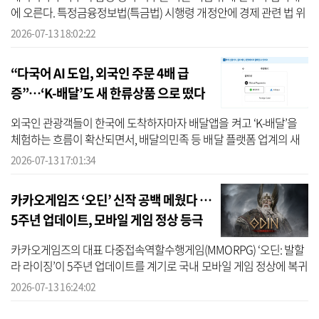
에 오른다. 특정금융정보법(특금법) 시행령 개정안에 경제 관련 법 위
반의 경중을 가릴 예외 장치가 담길지 여부에 따라, 네이버의 대주주
2026-07-13 18:02:22
적...
“다국어 AI 도입, 외국인 주문 4배 급
증”…‘K-배달’도 새 한류상품 으로 떴다
외국인 관광객들이 한국에 도착하자마자 배달앱을 켜고 ‘K-배달’을
체험하는 흐름이 확산되면서, 배달의민족 등 배달 플랫폼 업계의 새
로운 틈새시장으로 주목받고 있다. 내국인 시장이 인구감소와 가격
2026-07-13 17:01:34
경쟁으...
카카오게임즈 ‘오딘’ 신작 공백 메웠다 …
5주년 업데이트, 모바일 게임 정상 등극
카카오게임즈의 대표 다중접속역할수행게임(MMORPG) ‘오딘: 발할
라 라이징’이 5주년 업데이트를 계기로 국내 모바일 게임 정상에 복귀
했다. 출시 6년차에 접어든 게임이 대규모 콘텐츠 업데이트를 통해 이
2026-07-13 16:24:02
용자들...