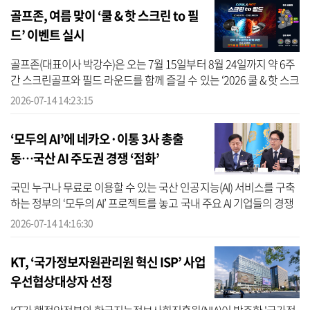
골프존, 여름 맞이 ‘쿨 & 핫 스크린 to 필
드’ 이벤트 실시
골프존(대표이사 박강수)은 오는 7월 15일부터 8월 24일까지 약 6주
간 스크린골프와 필드 라운드를 함께 즐길 수 있는 ‘2026 쿨 & 핫 스크
린 to 필드’ 이벤트를 운영한다고 14일 밝혔다. ‘스크린 to 필드’는
2026-07-14 14:23:15
골...
‘모두의 AI’에 네카오·이통 3사 총출
동…국산 AI 주도권 경쟁 ‘점화’
국민 누구나 무료로 이용할 수 있는 국산 인공지능(AI) 서비스를 구축
하는 정부의 ‘모두의 AI’ 프로젝트를 놓고 국내 주요 AI 기업들의 경쟁
이 본격화하고 있다. 네이버와 카카오, 이동통신 3사 뿐만 아니라 AI ...
2026-07-14 14:16:30
KT, ‘국가정보자원관리원 혁신 ISP’ 사업
우선협상대상자 선정