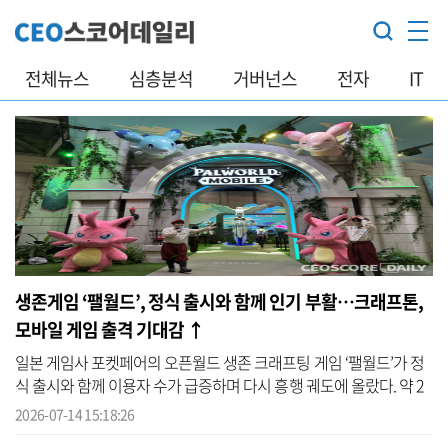
전체뉴스
심층분석
거버넌스
전자
IT
생존게임 ‘팰월드’, 정식 출시와 함께 인기 부활…크래프톤,
모바일 게임 출격 기대감 ↑
일본 게임사 포켓페어의 오픈월드 생존 크래프팅 게임 ‘팰월드’가 정
식 출시와 함께 이용자 수가 급증하며 다시 흥행 궤도에 올랐다. 약 2
년 6개월간의 얼리 액세스를 마친 게임이 대규모 콘텐츠 업데이트를
2026-07-14 15:18:26
계...