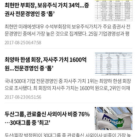
최현만 부회장, 보유주식 가치 34억...증
권사 전문경영인 중 ‘톱’
최현만 미래에셋대우 수석부회장의 보유주식가치가 주요 증권사 전
문경영인 중에서 가장 높은 것으로 집계됐다. 25일 기업경영성과 평
가사이트 CEO스코어(대표 박주근)에 따르면 최 부회장의 주식가치
2017-08-25 06:47:58
는 18일 기...
최양하 한샘 회장, 자사주 가치 1600억
원...전문경영인 중 ‘톱’
국내 500대 기업 전문경영인 중 자사주 가치 1위는 최양하 한샘 회장
으로 조사됐다. 최 회장의 자사주 가치는 1600억 원으로, 2위인 이재
경 두산 부회장의 20배에 달했다.권영식 넷마블게임즈 집행임원은
2017-08-23 06:51:56
회사 상...
두산그룹, 관료출신 사외이사 비중 76%
…30대그룹 중 '최고'
두산(회장 박정원)이 30대그룹 중 관료출신 사외이사 비중이 가장 높