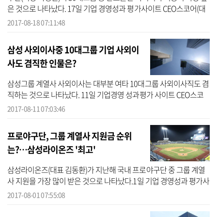
은 것으로 나타났다. 17일 기업 경영성과 평가사이트 CEO스코어(대
표 박주근)에 따르면 두산그룹의 6개 회사에 재직 중인 관료출신 사외
2017-08-18 07:11:48
이사는...
삼성 사외이사중 10대그룹 기업 사외이
사도 겸직한 인물은?
삼성그룹 계열사 사외이사는 대부분 여타 10대그룹 사외이사직도 겸
직하는 것으로 나타났다. 11일 기업경영 성과평가 사이트 CEO스코
어(대표 박주근)가 올해 1분기 보고서를 제출한 삼성 계열사 사외이
2017-08-11 07:03:46
사 현황을 ...
프로야구단, 그룹 계열사 지원금 순위
는?…삼성라이온즈 '최고'
삼성라이온즈(대표 김동환)가 지난해 국내 프로야구단 중 그룹 계열
사 지원을 가장 많이 받은 것으로 나타났다.1일 기업 경영성과 평가사
이트 CEO스코어(대표 박주근)에 따르면 지난해 계열사 광고 및 지원
2017-08-01 07:55:08
금 내...