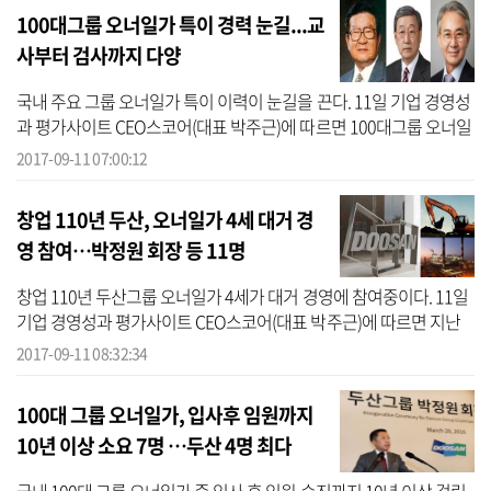
100대그룹 오너일가 특이 경력 눈길...교
사부터 검사까지 다양
국내 주요 그룹 오너일가 특이 이력이 눈길을 끈다. 11일 기업 경영성
과 평가사이트 CEO스코어(대표 박주근)에 따르면 100대그룹 오너일
가 중 직원을 건너뛰고 임원에 오른 인물은 총 33명으로 집계됐다. 이
2017-09-11 07:00:12
중 1...
창업 110년 두산, 오너일가 4세 대거 경
영 참여…박정원 회장 등 11명
창업 110년 두산그룹 오너일가 4세가 대거 경영에 참여중이다. 11일
기업 경영성과 평가사이트 CEO스코어(대표 박주근)에 따르면 지난
1896년 8월1일 '박승직상점'으로 출발한 두산그룹에서4세 11명이각
2017-09-11 08:32:34
계열사 ...
100대 그룹 오너일가, 입사후 임원까지
10년 이상 소요 7명 …두산 4명 최다