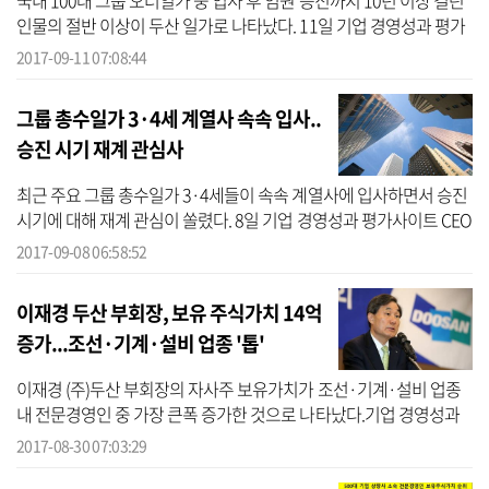
국내 100대 그룹 오너일가 중 입사 후 임원 승진까지 10년 이상 걸린
인물의 절반 이상이 두산 일가로 나타났다. 11일 기업 경영성과 평가
사이트 CEO스코어(대표 박주근)에 따르면 100대 그룹 오너일가 자녀
2017-09-11 07:08:44
세대 ...
그룹 총수일가 3·4세 계열사 속속 입사..
승진 시기 재계 관심사
최근 주요 그룹 총수일가 3·4세들이 속속 계열사에 입사하면서 승진
시기에 대해 재계 관심이 쏠렸다. 8일 기업 경영성과 평가사이트 CEO
스코어(대표 박주근)에 따르면 국내 10대그룹 총수일가 3·4세 중 그
2017-09-08 06:58:52
룹사 ...
이재경 두산 부회장, 보유 주식가치 14억
증가...조선·기계·설비 업종 '톱'
이재경 (주)두산 부회장의 자사주 보유가치가 조선·기계·설비 업종
내 전문경영인 중 가장 큰폭 증가한 것으로 나타났다.기업 경영성과
평가사이트 CEO스코어(대표 박주근)에 따르면 이재경 (주)두산 부회
2017-08-30 07:03:29
장이 보...