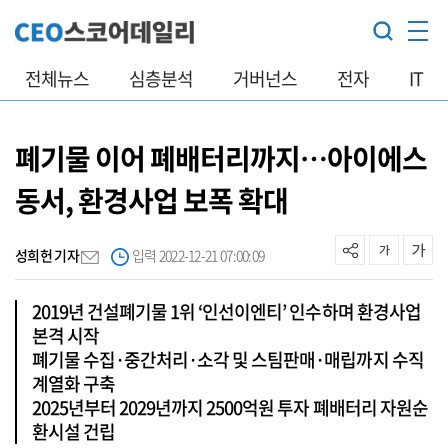
전체뉴스
심층분석
거버넌스
전자
IT
폐기물 이어 폐배터리까지…아이에스
동서, 환경사업 보폭 확대
성희헌 기자
입력 2022-12-21 07:00:09
2019년 건설폐기물 1위 ‘인선이엔티’ 인수하며 환경사업
본격 시작
폐기물 수집·중간처리·소각 및 스팀판매·매립까지 수직
계열화 구축
2025년부터 2029년까지 2500억원 투자 폐배터리 자원순
환시설 건립