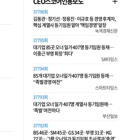
CEO스코어인용보도
37796회
김동관·정기선·정용진·이규호 등 경영 후계자,
핵심 계열사 등기임원 맡아 '책임경영' 앞장
녹색경제신문
37795회
대기업 85곳 오너 일가 407명 등기임원 등재…
이중근 부영 회장 '최다'
SR타임스
37794회
85개 대기업 오너일가 407명 등기임원 등재…
“족벌경영 여전”
스마트타임스
37793회
대기업 오너 일가 407명 계열사 등기임원에…
‘족벌’ 여전하다
부산일보
37792회
BS 46곳·SM 45곳·GS 34곳·부영 31곳·KG
27곳…그룹 오너일가 등기임원 조사결과 '충격'