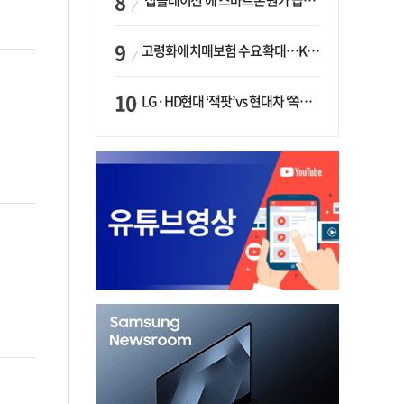
‘칩플레이션’에 스마트폰 원가 급등…삼성전자, ‘엑시노스’ 채택 확대하나
고령화에 치매보험 수요 확대…KB손보·삼성화재가 ‘시장 주도’
LG·HD현대 ‘잭팟’ vs 현대차 ‘쪽박’…글로벌 사모펀드, 韓 대기업 투자 ‘희비’