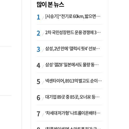
많이 본 뉴스
[시승기] “전기로 60km, 밟으면 462마력”…볼보 XC60 T8의 두 얼굴
2차 국민성장펀드 운용 경쟁에 33개사 몰렸다…신한·하나 등 새 얼굴 대거 합류
삼성, 2년 만에 ‘갤럭시 핏4’ 선보이나…웨어러블 생태계 확장 ‘시동’
삼성 ‘갤Z8’ 일본에서도 물량 동났다…애플 참전 앞두고 선두 수성 ‘시험대’
넥센타이어, 8913억 벌고도 순이익 2억…유럽 세부담에 이익 증발
대기업 89곳 중 85곳, 오너家 등기임원 겸직…BS 46곳·SM 45곳 ‘족벌경영’ 고착화
‘차세대 저가형’ 나트륨이온배터리 시대 오나…LG화학·에코프로, 상용화 속도낸다