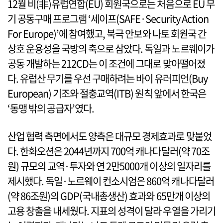
12월 비(非)유럽연합(EU) 회원국으로는 처음으로 EU 무
기 공동구매 프로그램 ‘세이프(SAFE·Security Action
For Europe)’에 참여했고, 북극 안보와 나토 회원국 간
상호 운용성을 국방의 축으로 삼았다. 독일과 노르웨이가
공동 개발하는 212CD는 이 조건에 그대로 맞아떨어졌
다. 유럽산 무기를 우선 구매하려는 바이 유러피언(Buy
European) 기조와 절충교역(ITB) 원칙 앞에서 한국은
‘동맹 밖의 공급자’였다.
산업 협력 측면에서도 양측은 대규모 경제효과로 맞붙었
다. 한화오션은 2044년까지 700억 캐나다달러(약 70조
원) 규모의 교역·투자와 연 2만5000개 이상의 일자리를
제시했다. 독일·노르웨이 컨소시엄은 860억 캐나다달러
(약 86조원)의 GDP(국내총생산) 효과와 65만개 이상의
고용 창출을 내세웠다. 지표의 성격이 달라 우열을 가리기