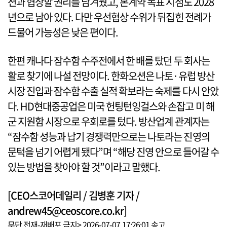
션과 협상할 권리를 남겨뒀고, 본계약 목표 시점도 2028
년으로 남아 있다. 다만 우선협상 수위가 뒤집힌 전례가
드물어 가능성은 낮은 편이다.
한편 캐나다 잠수함 수주전에서 한 배를 탔던 두 회사는
활로 찾기에 나설 전망이다. 한화오션은 나토·유럽 방산
시장 진입과 잠수함 수출 실적 확보라는 숙제를 다시 안았
다. HD현대중공업은 미국 헌팅턴잉걸스와 손잡고 미 해
군 지원함 시장으로 우회로를 텄다. 방산업계 관계자는
“잠수함 성능과 납기 경쟁력만으로는 나토라는 진영의
문턱을 넘기 어렵게 됐다”며 “해당 진영 안으로 들어갈 수
있는 방법을 찾아야 할 것”이라고 말했다.
[CEO스코어데일리 / 김병훈 기자 /
andrew45@ceoscore.co.kr]
무단 전재-재배포 금지> 2026-07-07 17:26:01 송고