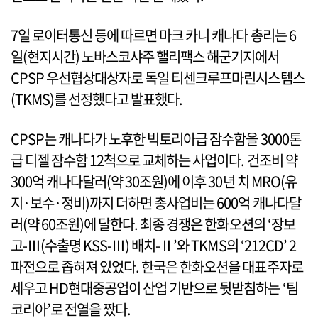
7일 로이터통신 등에 따르면 마크 카니 캐나다 총리는 6
일(현지시간) 노바스코샤주 핼리팩스 해군기지에서
CPSP 우선협상대상자로 독일 티센크루프마린시스템스
(TKMS)를 선정했다고 발표했다.
CPSP는 캐나다가 노후한 빅토리아급 잠수함을 3000톤
급 디젤 잠수함 12척으로 교체하는 사업이다. 건조비 약
300억 캐나다달러(약 30조원)에 이후 30년 치 MRO(유
지·보수·정비)까지 더하면 총사업비는 600억 캐나다달
러(약 60조원)에 달한다. 최종 경쟁은 한화오션의 ‘장보
고-Ⅲ(수출명 KSS-Ⅲ) 배치-Ⅱ’와 TKMS의 ‘212CD’ 2
파전으로 좁혀져 있었다. 한국은 한화오션을 대표주자로
세우고 HD현대중공업이 산업 기반으로 뒷받침하는 ‘팀
코리아’로 전열을 짰다.