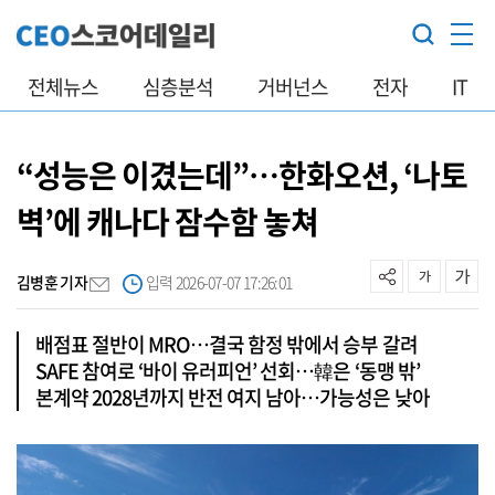
전체뉴스
심층분석
거버넌스
전자
IT
“성능은 이겼는데”…한화오션, ‘나토
벽’에 캐나다 잠수함 놓쳐
김병훈 기자
입력 2026-07-07 17:26:01
배점표 절반이 MRO…결국 함정 밖에서 승부 갈려
SAFE 참여로 ‘바이 유러피언’ 선회…韓은 ‘동맹 밖’
본계약 2028년까지 반전 여지 남아…가능성은 낮아