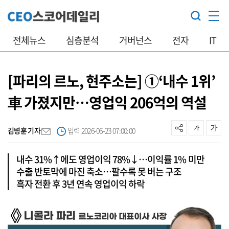
전체뉴스
심층분석
거버넌스
전자
IT
[파리의 르노, 현주소는] ①‘내수 1위’
車 가졌지만…영업익 206억의 역설
김병훈 기자
입력 2026-06-23 07:00:00
내수 31%↑에도 영업이익 78%↓…이익률 1% 미만
수출 반토막에 마진 축소…팔수록 못 버는 구조
흑자 전환 후 3년 연속 영업이익 하락