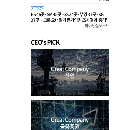
37792회
BS 46곳·SM 45곳·GS 34곳·부영 31곳·KG
27곳…그룹 오너일가 등기임원 조사결과 '충격'
파이낸셜포스트
CEO's PICK