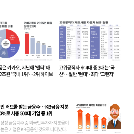
품은 카카오, 지난해 '엔터' 매
고위공직자 車 4대 중 3대는 ‘국
.2조원 '국내 1위'…2위 하이브
산’…절반 ‘현대’·최다 ‘그랜저’
 JYP 순
인 러브콜 받는 금융주… KB금융 지분
80%로 시총 500대 기업 중 1위
 상장 금융지주 중 외국인 투자자 지분율이
 높은 기업은 KB금융인 것으로 나타났다.