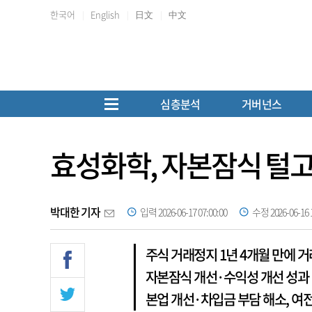
한국어
English
日文
中文
심층분석
거버넌스
효성화학, 자본잠식 털고 
박대한 기자
입력 2026-06-17 07:00:00
수정 2026-06-16 1
주식 거래정지 1년 4개월 만에 거
자본잠식 개선·수익성 개선 성과
본업 개선·차입금 부담 해소, 여