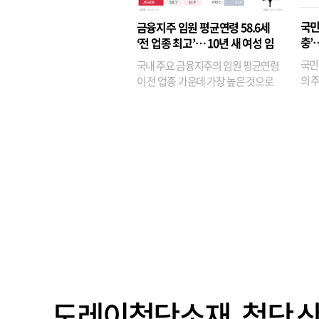
반면
융이
국민
금융지주 임원 평균연령 58.6세
기관
충’
‘전 업종 최고’… 10년 새 여성 임
원은 14배 껑충
국민
국내 주요 금융지주의 임원 평균연령
의 주
이 전 업종 가운데 가장 높은 것으로
가까
나타났다. 금융업 특유의 경험 중심 인
가 
사와 내부 승진 문화가 이어지면서 10
의 대
년새 임원의 평균연령이 높아졌으며,
평균연령이 60대를 기...
도레이첨단소재, 첨단 산