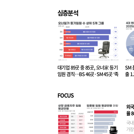
심층분석
대기업 89곳 중 85곳, 오너家 등기
SM 
임원 겸직…BS 46곳·SM 45곳 ‘족
출 1
벌경영’ 고착화
·3위
FOCUS
외국
율 
국내
가장