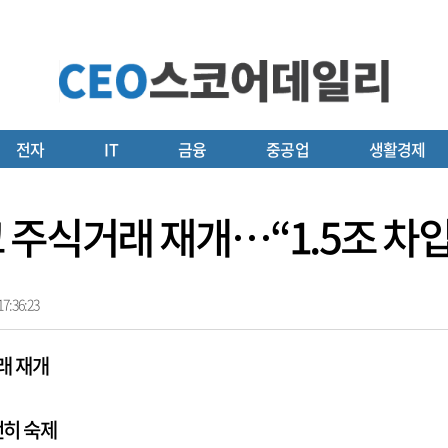
전자
IT
금융
중공업
생활경제
주식거래 재개…“1.5조 차입
7:36:23
래 재개
전히 숙제