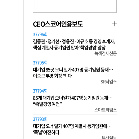
CEO스코어인용보도
37796회
김동관·정기선·정용진·이규호 등 경영 후계자,
핵심 계열사 등기임원 맡아 '책임경영' 앞장
녹색경제신문
37795회
대기업 85곳 오너 일가 407명 등기임원 등재…
이중근 부영 회장 '최다'
SR타임스
37794회
85개 대기업 오너일가 407명 등기임원 등재…
“족벌경영 여전”
스마트타임스
37793회
대기업 오너 일가 407명 계열사 등기임원에…
‘족벌’ 여전하다
부산일보