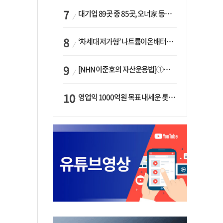
대기업 89곳 중 85곳, 오너家 등기임원 겸직…BS 46곳·SM 45곳 ‘족벌경영’ 고착화
‘차세대 저가형’ 나트륨이온배터리 시대 오나…LG화학·에코프로, 상용화 속도낸다
[NHN 이준호의 자산운용법]①이니시오·JLC ‘부동산’-JLC파트너스 ‘투자’…“부동산 담보대출로 투자재원 확보”
영업익 1000억원 목표 내세운 롯데마트…하반기 ‘오카도’ 시험대