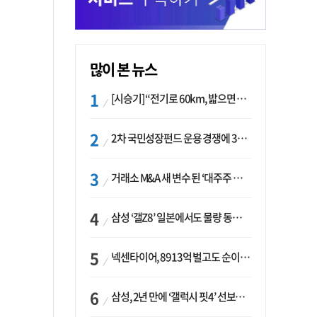
많이 본 뉴스
[시승기] “전기로 60km, 밟으면 462마력”…볼보 XC60 T8의 두 얼굴
2차 국민성장펀드 운용 경쟁에 33개사 몰렸다…신한·하나 등 새 얼굴 대거 합류
거래소 M&A 새 변수 된 ‘대주주 심사’…네이버·두나무 결합도 영향권
삼성 ‘갤Z8’ 일본에서도 물량 동났다…애플 참전 앞두고 선두 수성 ‘시험대’
넥센타이어, 8913억 벌고도 순이익 2억…유럽 세부담에 이익 증발
삼성, 2년 만에 ‘갤럭시 핏4’ 선보이나…웨어러블 생태계 확장 ‘시동’