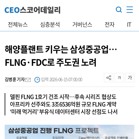
전체뉴스
심층분석
거버넌스
전자
IT
해양플랜트 키우는 삼성중공업…
FLNG·FDC로 주도권 노려
김병훈 기자
입력 2026-06-15 07:00:00
델핀 FLNG 1호기 건조 시작…후속 시리즈 협상도
아프리카 선주와도 3조6536억원 규모 FLNG 계약
‘미래 먹거리’ 부유식 데이터센터 시장 선점도 나서