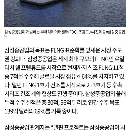
삼성중공업이 개발하는 부유식데이터센터(FDC) 조감도.<사진제공=삼성중공업
>
삼성중공업의 목표는 FLNG 표준화를 앞세운 시장 주도
권 강화다. 삼성중공업은 세계 최대 규모의 FLNG인 로열
더치 쉘 프렐류드를 시작으로 현재까지 신조 FLNG 11척
중 7척을 수주해 글로벌 시장 점유율 64%를 차지하고 있
다. 델핀 FLNG 1호기 건조를 시작으로 2·3호기 등 후속
시리즈 건조 계약 협상도 진행 중이다. 삼성중공업의 올해
누적 수주 실적은 총 30척, 96억 달러로 연간 수주 목표
139억 달러의 69%를 기록 중이다.
삼성중공업 관계자는 “델핀 프로젝트는 삼성중공업이 처