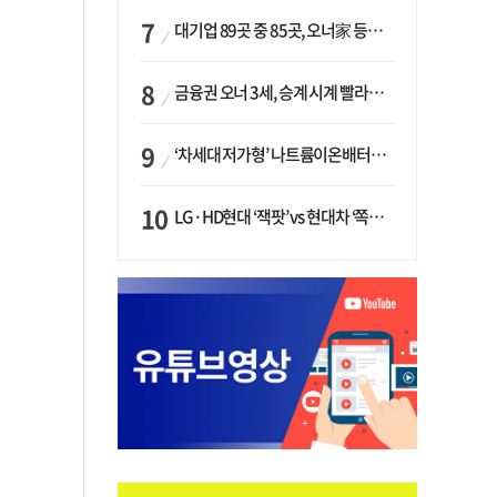
대기업 89곳 중 85곳, 오너家 등기임원 겸직…BS 46곳·SM 45곳 ‘족벌경영’ 고착화
금융권 오너 3세, 승계 시계 빨라지나…한국투자 ‘속도’·미래에셋·메리츠는 ‘거리두기’
‘차세대 저가형’ 나트륨이온배터리 시대 오나…LG화학·에코프로, 상용화 속도낸다
LG·HD현대 ‘잭팟’ vs 현대차 ‘쪽박’…글로벌 사모펀드, 韓 대기업 투자 ‘희비’