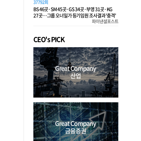
37792회
BS 46곳·SM 45곳·GS 34곳·부영 31곳·KG
27곳…그룹 오너일가 등기임원 조사결과 '충격'
파이낸셜포스트
CEO's PICK