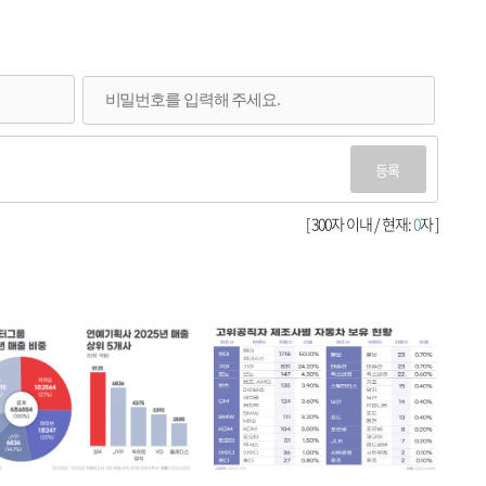
등록
[ 300자 이내 / 현재:
0
자 ]