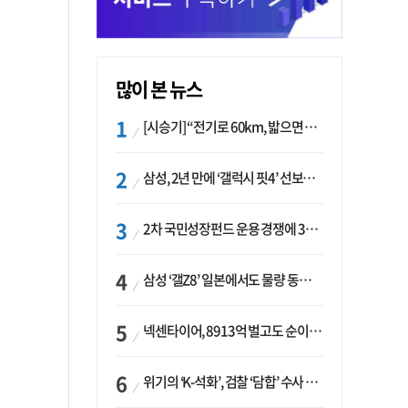
많이 본 뉴스
[시승기] “전기로 60km, 밟으면 462마력”…볼보 XC60 T8의 두 얼굴
삼성, 2년 만에 ‘갤럭시 핏4’ 선보이나…웨어러블 생태계 확장 ‘시동’
2차 국민성장펀드 운용 경쟁에 33개사 몰렸다…신한·하나 등 새 얼굴 대거 합류
삼성 ‘갤Z8’ 일본에서도 물량 동났다…애플 참전 앞두고 선두 수성 ‘시험대’
넥센타이어, 8913억 벌고도 순이익 2억…유럽 세부담에 이익 증발
위기의 ‘K-석화’, 검찰 ‘담합’ 수사 착수…“LG·한화·롯데 등 7개 업체, 8개 제품 가격 담합”