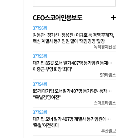
CEO스코어인용보도
37796회
김동관·정기선·정용진·이규호 등 경영 후계자,
핵심 계열사 등기임원 맡아 '책임경영' 앞장
녹색경제신문
37795회
대기업 85곳 오너 일가 407명 등기임원 등재…
이중근 부영 회장 '최다'
SR타임스
37794회
85개 대기업 오너일가 407명 등기임원 등재…
“족벌경영 여전”
스마트타임스
37793회
대기업 오너 일가 407명 계열사 등기임원에…
‘족벌’ 여전하다
부산일보