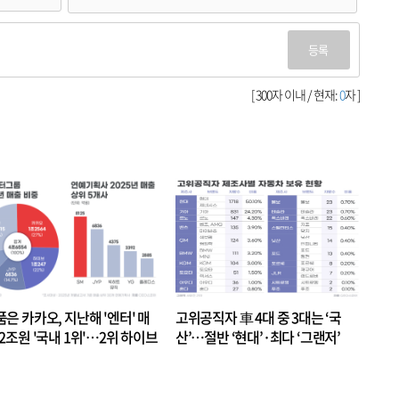
등록
[ 300자 이내 / 현재:
0
자 ]
품은 카카오, 지난해 '엔터' 매
고위공직자 車 4대 중 3대는 ‘국
.2조원 '국내 1위'…2위 하이브
산’…절반 ‘현대’·최다 ‘그랜저’
 JYP 순