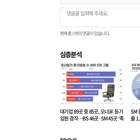
현재 총
0
개의 댓글이 있습니다.
심층분석
대기업 89곳 중 85곳, 오너家 등기
SM 
임원 겸직…BS 46곳·SM 45곳 ‘족
출 1
벌경영’ 고착화
·3위