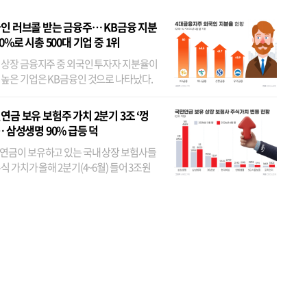
인 러브콜 받는 금융주… KB금융 지분
80%로 시총 500대 기업 중 1위
 상장 금융지주 중 외국인 투자자 지분율이
 높은 기업은 KB금융인 것으로 나타났다.
 외국인 지분율이 가장 낮은 곳은 메리츠금
었다. 특히 KB금융은 지난달 말 기준 해외
연금 보유 보험주 가치 2분기 3조 ‘껑
투자자 지분율이...
… 삼성생명 90% 급등 덕
연금이 보유하고 있는 국내 상장 보험사들
식 가치가 올해 2분기(4~6월) 들어 3조원
이 불어난 것으로 집계됐다. 삼성생명 주가
이 기간 90% 가까이 치솟으면서 전체 증가분
부분을 책임진 덕...