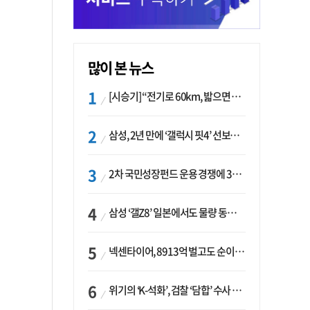
많이 본 뉴스
[시승기] “전기로 60km, 밟으면 462마력”…볼보 XC60 T8의 두 얼굴
삼성, 2년 만에 ‘갤럭시 핏4’ 선보이나…웨어러블 생태계 확장 ‘시동’
2차 국민성장펀드 운용 경쟁에 33개사 몰렸다…신한·하나 등 새 얼굴 대거 합류
삼성 ‘갤Z8’ 일본에서도 물량 동났다…애플 참전 앞두고 선두 수성 ‘시험대’
넥센타이어, 8913억 벌고도 순이익 2억…유럽 세부담에 이익 증발
위기의 ‘K-석화’, 검찰 ‘담합’ 수사 착수…“LG·한화·롯데 등 7개 업체, 8개 제품 가격 담합”