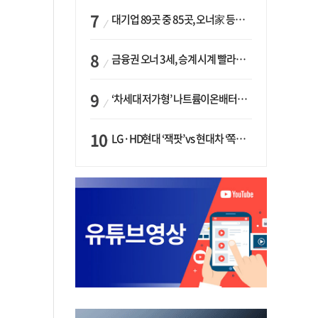
대기업 89곳 중 85곳, 오너家 등기임원 겸직…BS 46곳·SM 45곳 ‘족벌경영’ 고착화
금융권 오너 3세, 승계 시계 빨라지나…한국투자 ‘속도’·미래에셋·메리츠는 ‘거리두기’
‘차세대 저가형’ 나트륨이온배터리 시대 오나…LG화학·에코프로, 상용화 속도낸다
LG·HD현대 ‘잭팟’ vs 현대차 ‘쪽박’…글로벌 사모펀드, 韓 대기업 투자 ‘희비’