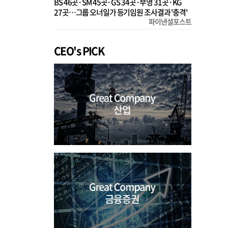
BS 46곳·SM 45곳·GS 34곳·부영 31곳·KG
27곳…그룹 오너일가 등기임원 조사결과 '충격'
파이낸셜포스트
CEO's PICK