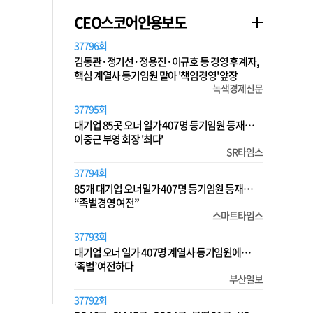
CEO스코어인용보도
37796회
김동관·정기선·정용진·이규호 등 경영 후계자,
핵심 계열사 등기임원 맡아 '책임경영' 앞장
녹색경제신문
37795회
대기업 85곳 오너 일가 407명 등기임원 등재…
이중근 부영 회장 '최다'
SR타임스
37794회
85개 대기업 오너일가 407명 등기임원 등재…
“족벌경영 여전”
스마트타임스
37793회
대기업 오너 일가 407명 계열사 등기임원에…
‘족벌’ 여전하다
부산일보
37792회