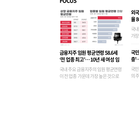
FOCUS
외국
율 
국내
가장
반면
융이
국민
금융지주 임원 평균연령 58.6세
기관
충’
‘전 업종 최고’… 10년 새 여성 임
원은 14배 껑충
국민
국내 주요 금융지주의 임원 평균연령
의 주
이 전 업종 가운데 가장 높은 것으로
가까
나타났다. 금융업 특유의 경험 중심 인
가 
사와 내부 승진 문화가 이어지면서 10
의 대
년새 임원의 평균연령이 높아졌으며,
평균연령이 60대를 기...