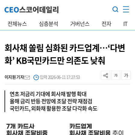
전체뉴스
심층분석
거버넌스
전자
IT
회사채 쏠림 심화된 카드업계…‘다변
화’ KB국민카드만 의존도 낮춰
이지원 기자
입력 2026-06-11 17:27:53
연초 저금리 기대에 회사채 발행 확대
올해 금리 반등 전망에 조달 전략 재점검
국민카드, 외화채 활용한 조달 다각화 속도