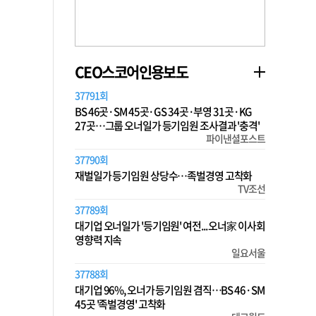
CEO스코어인용보도
37791회
BS 46곳·SM 45곳·GS 34곳·부영 31곳·KG
27곳…그룹 오너일가 등기임원 조사결과 '충격'
파이낸셜포스트
37790회
재벌일가 등기임원 상당수…족벌경영 고착화
TV조선
37789회
대기업 오너일가 '등기임원' 여전... 오너家 이사회
영향력 지속
일요서울
37788회
대기업 96%, 오너가 등기임원 겸직…BS 46·SM
45곳 '족벌경영' 고착화