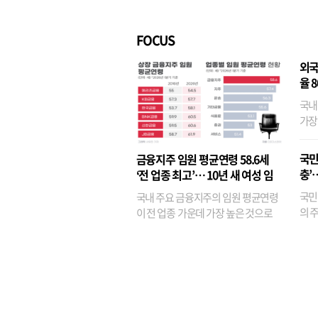
벌경영’ 고착화
·3위
FOCUS
외국
율 
국내
가장
반면
융이
국민
금융지주 임원 평균연령 58.6세
기관
충’
‘전 업종 최고’… 10년 새 여성 임
원은 14배 껑충
국민
국내 주요 금융지주의 임원 평균연령
의 주
이 전 업종 가운데 가장 높은 것으로
가까
나타났다. 금융업 특유의 경험 중심 인
가 
사와 내부 승진 문화가 이어지면서 10
의 대
년새 임원의 평균연령이 높아졌으며,
평균연령이 60대를 기...