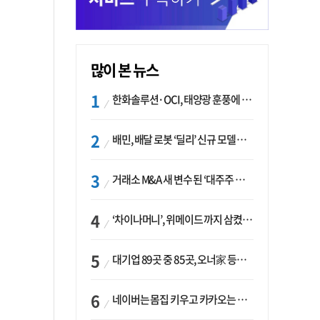
많이 본 뉴스
한화솔루션·OCI, 태양광 훈풍에 실적 개선…美 ‘섹션232’ 최대 변수
배민, 배달 로봇 ‘딜리’ 신규 모델 B마트 현장 투입
거래소 M&A 새 변수 된 ‘대주주 심사’…네이버·두나무 결합도 영향권
‘차이나머니’, 위메이드 까지 삼켰다… K콘텐츠, 글로벌 확장에도 中 투자 ‘경계령’
대기업 89곳 중 85곳, 오너家 등기임원 겸직…BS 46곳·SM 45곳 ‘족벌경영’ 고착화
네이버는 몸집 키우고 카카오는 줄였다…‘역대급 실적’에 성장전략은 ‘극과 극’