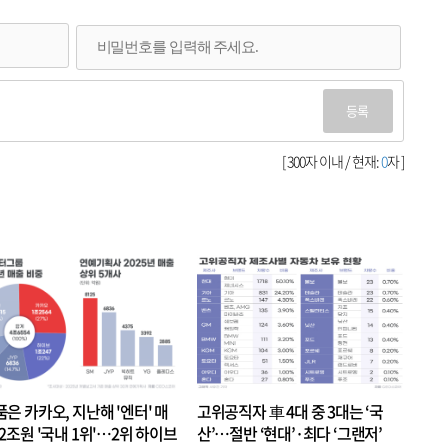
등록
[ 300자 이내 / 현재:
0
자 ]
품은 카카오, 지난해 '엔터' 매
고위공직자 車 4대 중 3대는 ‘국
.2조원 '국내 1위'…2위 하이브
산’…절반 ‘현대’·최다 ‘그랜저’