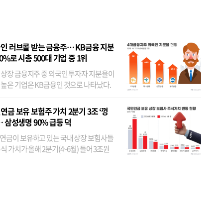
 JYP 순
인 러브콜 받는 금융주… KB금융 지분
80%로 시총 500대 기업 중 1위
 상장 금융지주 중 외국인 투자자 지분율이
 높은 기업은 KB금융인 것으로 나타났다.
 외국인 지분율이 가장 낮은 곳은 메리츠금
었다. 특히 KB금융은 지난달 말 기준 해외
연금 보유 보험주 가치 2분기 3조 ‘껑
투자자 지분율이...
… 삼성생명 90% 급등 덕
연금이 보유하고 있는 국내 상장 보험사들
식 가치가 올해 2분기(4~6월) 들어 3조원
이 불어난 것으로 집계됐다. 삼성생명 주가
이 기간 90% 가까이 치솟으면서 전체 증가분
부분을 책임진 덕...