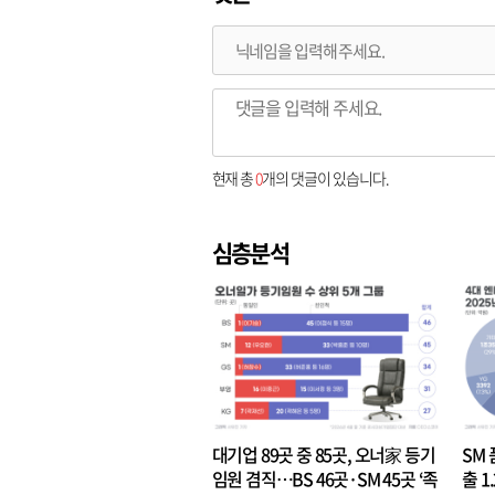
현재 총
0
개의 댓글이 있습니다.
심층분석
대기업 89곳 중 85곳, 오너家 등기
SM 
임원 겸직…BS 46곳·SM 45곳 ‘족
출 1