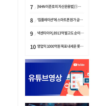
[NHN 이준호의 자산운용법]①이니시오·JLC ‘부동산’-JLC파트너스 ‘투자’…“부동산 담보대출로 투자재원 확보”
‘칩플레이션’에 스마트폰 원가 급등…삼성전자, ‘엑시노스’ 채택 확대하나
넥센타이어, 8913억 벌고도 순이익 2억…유럽 세부담에 이익 증발
영업익 1000억원 목표 내세운 롯데마트…하반기 ‘오카도’ 시험대