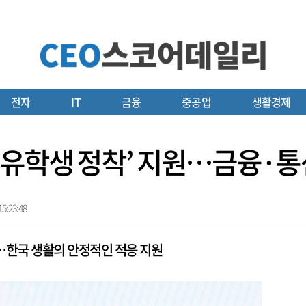
전자
IT
금융
중공업
생활경제
·유학생 정착’ 지원…금융·통
5:23:48
…한국 생활의 안정적인 적응 지원