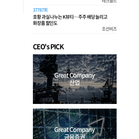
테크월드
37787회
호황 과실 나누는 K뷰티… 주주 배당 늘리고
화장품 할인도
조선비즈
CEO's PICK