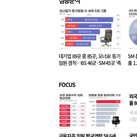
심층분석
대기업 89곳 중 85곳, 오너家 등기
SM 
임원 겸직…BS 46곳·SM 45곳 ‘족
출 1
벌경영’ 고착화
·3위
FOCUS
외국
율 
국내
가장
반면
융이
국민
금융지주 임원 평균연령 58.6세