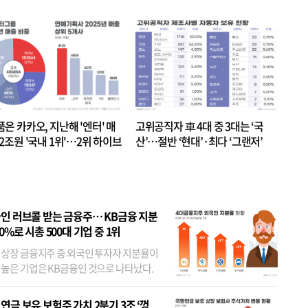
품은 카카오, 지난해 '엔터' 매
고위공직자 車 4대 중 3대는 ‘국
.2조원 '국내 1위'…2위 하이브
산’…절반 ‘현대’·최다 ‘그랜저’
 JYP 순
인 러브콜 받는 금융주… KB금융 지분
80%로 시총 500대 기업 중 1위
 상장 금융지주 중 외국인 투자자 지분율이
 높은 기업은 KB금융인 것으로 나타났다.
 외국인 지분율이 가장 낮은 곳은 메리츠금
었다. 특히 KB금융은 지난달 말 기준 해외
연금 보유 보험주 가치 2분기 3조 ‘껑