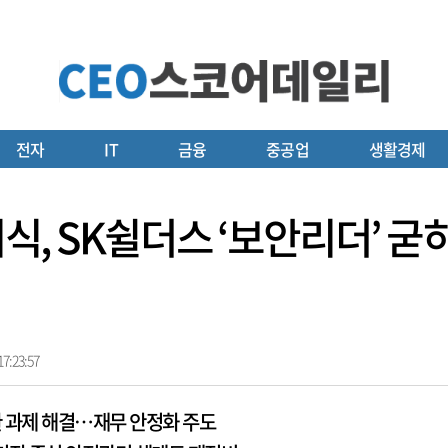
전자
IT
금융
중공업
생활경제
기식, SK쉴더스 ‘보안리더’ 
7:23:57
환 과제 해결…재무 안정화 주도