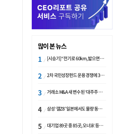
많이 본 뉴스
[시승기] “전기로 60km, 밟으면 462마력”…볼보 XC60 T8의 두 얼굴
2차 국민성장펀드 운용 경쟁에 33개사 몰렸다…신한·하나 등 새 얼굴 대거 합류
거래소 M&A 새 변수 된 ‘대주주 심사’…네이버·두나무 결합도 영향권
삼성 ‘갤Z8’ 일본에서도 물량 동났다…애플 참전 앞두고 선두 수성 ‘시험대’
대기업 89곳 중 85곳, 오너家 등기임원 겸직…BS 46곳·SM 45곳 ‘족벌경영’ 고착화