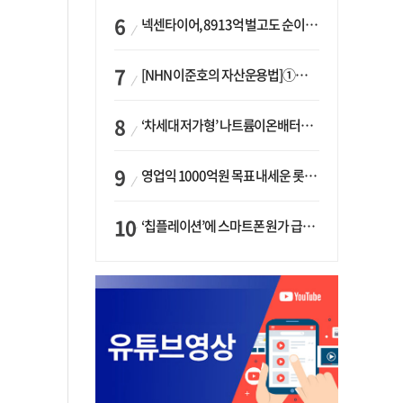
넥센타이어, 8913억 벌고도 순이익 2억…유럽 세부담에 이익 증발
[NHN 이준호의 자산운용법]①이니시오·JLC ‘부동산’-JLC파트너스 ‘투자’…“부동산 담보대출로 투자재원 확보”
‘차세대 저가형’ 나트륨이온배터리 시대 오나…LG화학·에코프로, 상용화 속도낸다
영업익 1000억원 목표 내세운 롯데마트…하반기 ‘오카도’ 시험대
‘칩플레이션’에 스마트폰 원가 급등…삼성전자, ‘엑시노스’ 채택 확대하나