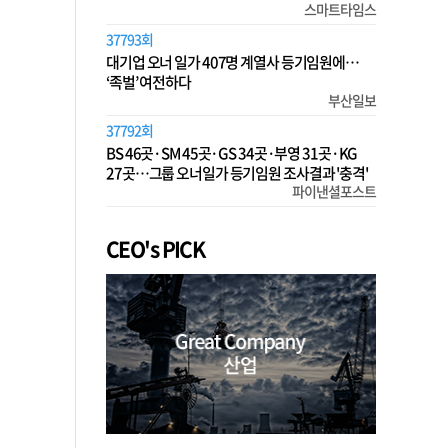
스마트타임스
37793회
대기업 오너 일가 407명 계열사 등기임원에…
‘족벌’ 여전하다
부산일보
37792회
BS 46곳·SM 45곳·GS 34곳·부영 31곳·KG
27곳…그룹 오너일가 등기임원 조사결과 '충격'
파이낸셜포스트
CEO's PICK