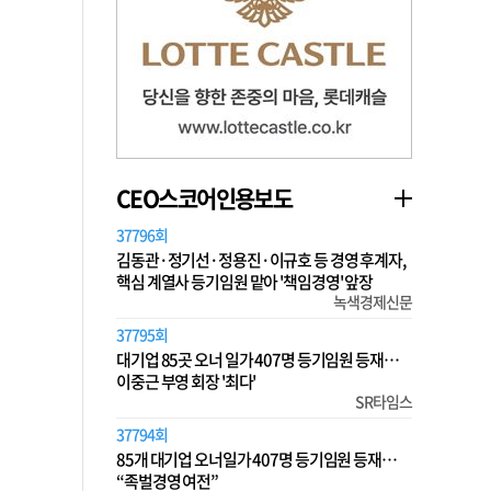
CEO스코어인용보도
37796회
김동관·정기선·정용진·이규호 등 경영 후계자,
핵심 계열사 등기임원 맡아 '책임경영' 앞장
녹색경제신문
37795회
대기업 85곳 오너 일가 407명 등기임원 등재…
이중근 부영 회장 '최다'
SR타임스
37794회
85개 대기업 오너일가 407명 등기임원 등재…
“족벌경영 여전”