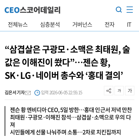
전체뉴스
심층분석
거버넌스
전자
IT
“삼겹살은 구광모·소맥은 최태원, 술
값은 이해진이 쐈다”…젠슨 황,
SK·LG·네이버 총수와 ‘홍대 결의’
김은서 기자
입력 2026-06-05 22:55:15
젠슨 황 엔비디아 CEO, 5일 방한…홍대 인근서 저녁 만찬
최태원·구광모·이해진 참석…삼겹살·소맥으로 우의 다
져
시민들에게 선물 나눠주며 소통…2차로 치킨집까지