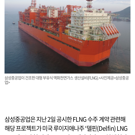
삼성중공업이 건조한 대형 부유식 액화천연가스 생산설비(FLNG).<사진제공=삼성중공
업>
삼성중공업은 지난 2일 공시한 FLNG 수주 계약 관련해
해당 프로젝트가 미국 루이지애나주 ‘델핀(Delfin) LNG