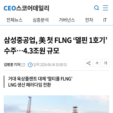
전체뉴스
심층분석
거버넌스
전자
IT
삼성중공업, 美 첫 FLNG ‘델핀 1호기’
수주…4.3조원 규모
김병훈 기자
입력 2026-06-04 10:00:52
거대 육상플랜트 대체 ‘멀티플 FLNG’
LNG 생산 패러다임 전환