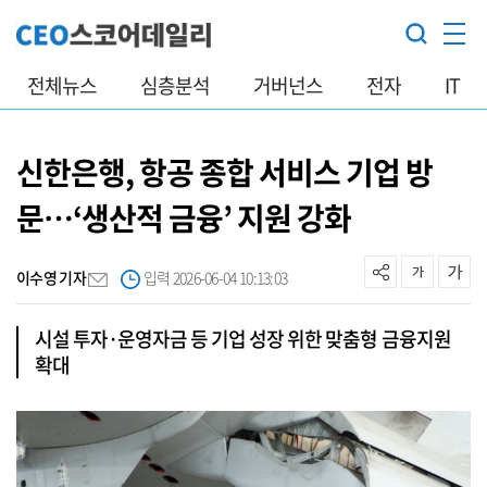
전체뉴스
심층분석
거버넌스
전자
IT
신한은행, 항공 종합 서비스 기업 방
문…‘생산적 금융’ 지원 강화
이수영 기자
입력 2026-06-04 10:13:03
시설 투자·운영자금 등 기업 성장 위한 맞춤형 금융지원
확대