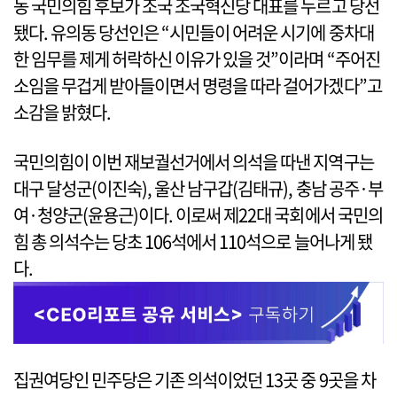
동 국민의힘 후보가 조국 조국혁신당 대표를 누르고 당선
됐다. 유의동 당선인은 “시민들이 어려운 시기에 중차대
한 임무를 제게 허락하신 이유가 있을 것”이라며 “주어진
소임을 무겁게 받아들이면서 명령을 따라 걸어가겠다”고
소감을 밝혔다.
국민의힘이 이번 재보궐선거에서 의석을 따낸 지역구는
대구 달성군(이진숙), 울산 남구갑(김태규), 충남 공주·부
여·청양군(윤용근)이다. 이로써 제22대 국회에서 국민의
힘 총 의석수는 당초 106석에서 110석으로 늘어나게 됐
다.
집권여당인 민주당은 기존 의석이었던 13곳 중 9곳을 차