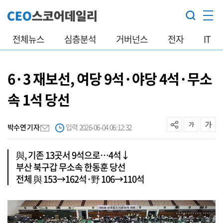
전체뉴스
심층분석
거버넌스
전자
IT
6·3 재보선, 여당 9석·야당 4석·무소
속 1석 당선
박수연 기자
입력 2026-06-04 06:12:32
與, 기존 13곳서 9석으로…4석↓
부산 북구갑 무소속 한동훈 당선
전체 與 153→162석·野 106→110석