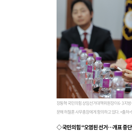
장동혁 국민의힘 상임선거대책위원장이 6·3 지방
문해 허철훈 사무총장에게 항의하고 있다. <출처
◇ 국민의힘 “오염된 선거…개표 중단