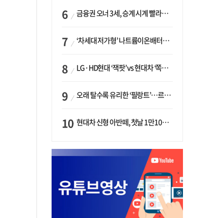
금융권 오너 3세, 승계 시계 빨라지나…한국투자 ‘속도’·미래에셋·메리츠는 ‘거리두기’
‘차세대 저가형’ 나트륨이온배터리 시대 오나…LG화학·에코프로, 상용화 속도낸다
LG·HD현대 ‘잭팟’ vs 현대차 ‘쪽박’…글로벌 사모펀드, 韓 대기업 투자 ‘희비’
오래 탈수록 유리한 ‘필랑트’…르노코리아, 5년 뒤 잔존가치 53% 보장
현대차 신형 아반떼, 첫날 1만1094대 계약…역대 최고치 경신