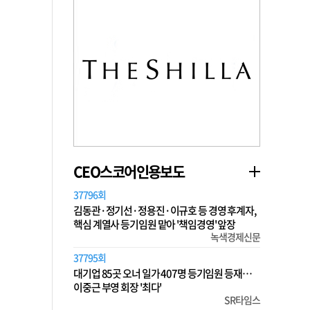
CEO스코어인용보도
37796회
김동관·정기선·정용진·이규호 등 경영 후계자,
핵심 계열사 등기임원 맡아 '책임경영' 앞장
녹색경제신문
37795회
대기업 85곳 오너 일가 407명 등기임원 등재…
이중근 부영 회장 '최다'
SR타임스