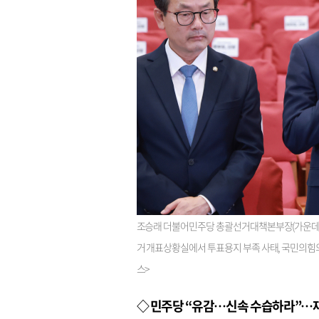
조승래 더불어민주당 총괄선거대책본부장(가운데)
거 개표상황실에서 투표용지 부족 사태, 국민의힘의 
스>
◇ 민주당 “유감…신속 수습하라”…