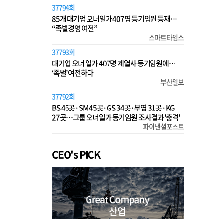
37794회
85개 대기업 오너일가 407명 등기임원 등재…
“족벌경영 여전”
스마트타임스
37793회
대기업 오너 일가 407명 계열사 등기임원에…
‘족벌’ 여전하다
부산일보
37792회
BS 46곳·SM 45곳·GS 34곳·부영 31곳·KG
27곳…그룹 오너일가 등기임원 조사결과 '충격'
파이낸셜포스트
CEO's PICK