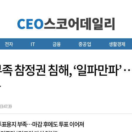
전자
IT
금융
중공업
생활경제
족 참정권 침해, ‘일파만파’ 
돌
3:47:39
 투표용지 부족…마감 후에도 투표 이어져