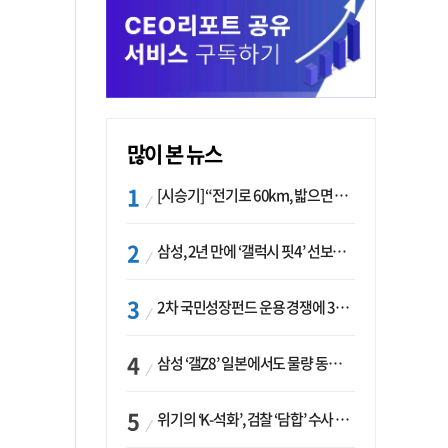
많이 본 뉴스
[시승기] “전기로 60km, 밟으면 462마력”…볼보 XC60 T8의 두 얼굴
삼성, 2년 만에 ‘갤럭시 핏4’ 선보이나…웨어러블 생태계 확장 ‘시동’
2차 국민성장펀드 운용 경쟁에 33개사 몰렸다…신한·하나 등 새 얼굴 대거 합류
삼성 ‘갤Z8’ 일본에서도 물량 동났다…애플 참전 앞두고 선두 수성 ‘시험대’
위기의 ‘K-석화’, 검찰 ‘담합’ 수사 착수…“LG·한화·롯데 등 7개 업체, 8개 제품 가격 담합”