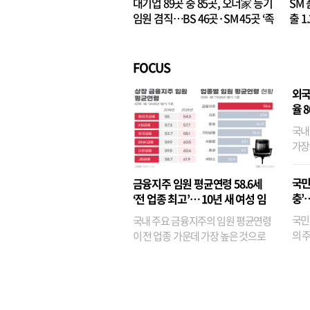
대기업 89곳 중 85곳, 오너家 등기
SM 
임원 겸직…BS 46곳·SM 45곳 ‘족
출 1
벌경영’ 고착화
·3위
FOCUS
외국
율 
국내
가장
반면
융이
국민
금융지주 임원 평균연령 58.6세
기관
충’
‘전 업종 최고’… 10년 새 여성 임
원은 14배 껑충
국민
국내 주요 금융지주의 임원 평균연령
의 주
이 전 업종 가운데 가장 높은 것으로
가까
나타났다. 금융업 특유의 경험 중심 인
가 
사와 내부 승진 문화가 이어지면서 10
의 대
년새 임원의 평균연령이 높아졌으며,
평균연령이 60대를 기...