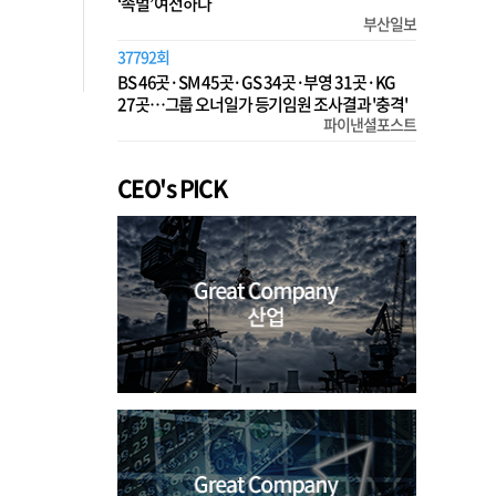
‘족벌’ 여전하다
부산일보
37792회
BS 46곳·SM 45곳·GS 34곳·부영 31곳·KG
27곳…그룹 오너일가 등기임원 조사결과 '충격'
파이낸셜포스트
CEO's PICK