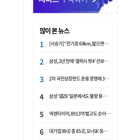
많이 본 뉴스
[시승기] “전기로 60km, 밟으면 462마력”…볼보 XC60 T8의 두 얼굴
삼성, 2년 만에 ‘갤럭시 핏4’ 선보이나…웨어러블 생태계 확장 ‘시동’
2차 국민성장펀드 운용 경쟁에 33개사 몰렸다…신한·하나 등 새 얼굴 대거 합류
삼성 ‘갤Z8’ 일본에서도 물량 동났다…애플 참전 앞두고 선두 수성 ‘시험대’
넥센타이어, 8913억 벌고도 순이익 2억…유럽 세부담에 이익 증발
대기업 89곳 중 85곳, 오너家 등기임원 겸직…BS 46곳·SM 45곳 ‘족벌경영’ 고착화