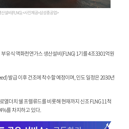
산설비(FLNG).<사진제공=삼성중공업>
유식 액화천연가스 생산설비(FLNG) 1기를 4조3301억원
ceed) 발급 이후 건조에 착수할 예정이며, 인도 일정은 2030년
 로열더치 쉘 프렐류드를 비롯해 현재까지 신조 FLNG 11척
64%를 차지하고 있다.