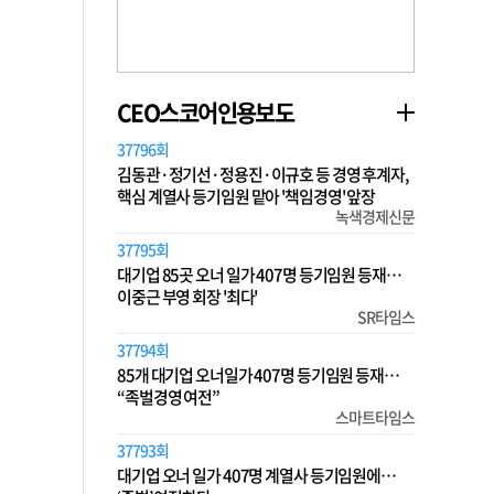
CEO스코어인용보도
37796회
김동관·정기선·정용진·이규호 등 경영 후계자,
핵심 계열사 등기임원 맡아 '책임경영' 앞장
녹색경제신문
37795회
대기업 85곳 오너 일가 407명 등기임원 등재…
이중근 부영 회장 '최다'
SR타임스
37794회
85개 대기업 오너일가 407명 등기임원 등재…
“족벌경영 여전”
스마트타임스
37793회
대기업 오너 일가 407명 계열사 등기임원에…