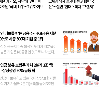
품은 카카오, 지난해 '엔터' 매
고위공직자 車 4대 중 3대는 ‘국
.2조원 '국내 1위'…2위 하이브
산’…절반 ‘현대’·최다 ‘그랜저’
 JYP 순
인 러브콜 받는 금융주… KB금융 지분
80%로 시총 500대 기업 중 1위
 상장 금융지주 중 외국인 투자자 지분율이
 높은 기업은 KB금융인 것으로 나타났다.
 외국인 지분율이 가장 낮은 곳은 메리츠금
었다. 특히 KB금융은 지난달 말 기준 해외
연금 보유 보험주 가치 2분기 3조 ‘껑
투자자 지분율이...
… 삼성생명 90% 급등 덕
연금이 보유하고 있는 국내 상장 보험사들
식 가치가 올해 2분기(4~6월) 들어 3조원
이 불어난 것으로 집계됐다. 삼성생명 주가
이 기간 90% 가까이 치솟으면서 전체 증가분
부분을 책임진 덕...