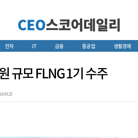
전자
IT
금융
중공업
생활경제
 규모 FLNG 1기 수주
4:04:20