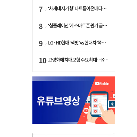
‘차세대 저가형’ 나트륨이온배터리 시대 오나…LG화학·에코프로, 상용화 속도낸다
‘칩플레이션’에 스마트폰 원가 급등…삼성전자, ‘엑시노스’ 채택 확대하나
LG·HD현대 ‘잭팟’ vs 현대차 ‘쪽박’…글로벌 사모펀드, 韓 대기업 투자 ‘희비’
고령화에 치매보험 수요 확대…KB손보·삼성화재가 ‘시장 주도’