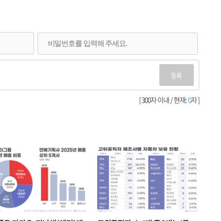
등록
[ 300자 이내 / 현재:
0
자 ]