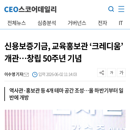
전체뉴스
심층분석
거버넌스
전자
IT
신용보증기금, 교육홍보관 ‘크레디움’
개관…창립 50주년 기념
이수영 기자
입력 2026-06-02 11:14:03
역사관·홍보관 등 4개 테마 공간 조성…올 하반기부터 일
반에 개방