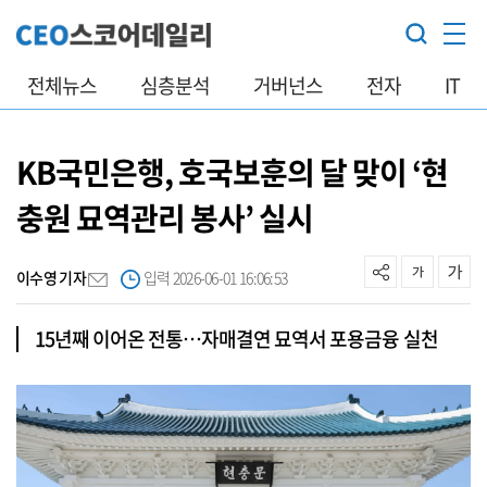
전체뉴스
심층분석
거버넌스
전자
IT
KB국민은행, 호국보훈의 달 맞이 ‘현
충원 묘역관리 봉사’ 실시
이수영 기자
입력 2026-06-01 16:06:53
15년째 이어온 전통…자매결연 묘역서 포용금융 실천