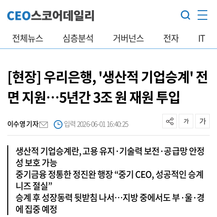
전체뉴스
심층분석
거버넌스
전자
IT
[현장] 우리은행, '생산적 기업승계' 전
면 지원…5년간 3조 원 재원 투입
이수영 기자
입력 2026-06-01 16:40:25
생산적 기업승계란, 고용 유지·기술력 보전·공급망 안정
성 보호 가능
중기금융 정통한 정진완 행장 “중기 CEO, 성공적인 승계
니즈 절실”
승계 후 성장동력 뒷받침 나서…지방 중에서도 부·울·경
에 집중 예정