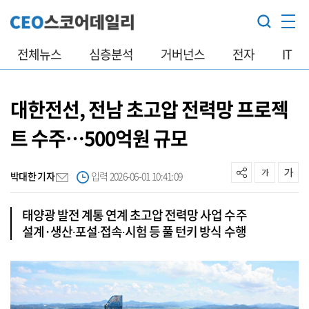
전체뉴스
심층분석
거버넌스
전자
IT
대한전선, 전남 초고압 전력망 프로젝
트 수주…500억원 규모
박대한 기자
입력 2026-06-01 10:41:09
태양광 발전 계통 연계 초고압 전력망 사업 수주
설계·생산∙포설∙접속∙시험 등 풀 턴키 방식 수행