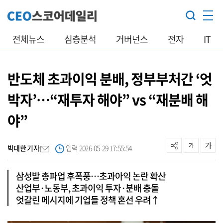
전체뉴스
심층분석
거버넌스
전자
IT
반도체 초과이익 분배, 정부부처간 ‘엇
박자’…“재투자 해야” vs “재분배 해
야”
박대한 기자
입력 2026-05-29 17:55:54
삼성발 총파업 후폭풍…초과아익 논란 확산
산업부·노동부, 초과이익 투자·분배 충돌
엇갈린 메시지에 기업들 정책 혼선 우려↑