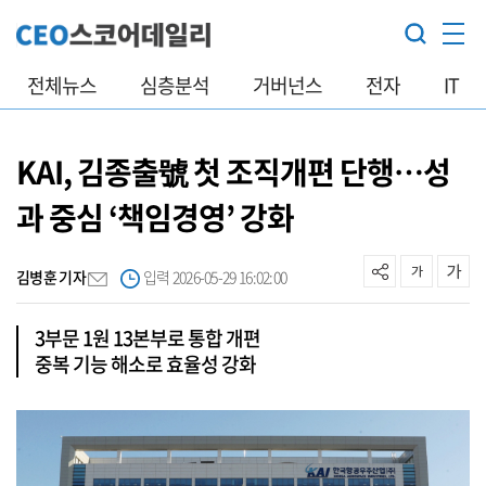
전체뉴스
심층분석
거버넌스
전자
IT
KAI, 김종출號 첫 조직개편 단행…성
과 중심 ‘책임경영’ 강화
김병훈 기자
입력 2026-05-29 16:02:00
3부문 1원 13본부로 통합 개편
중복 기능 해소로 효율성 강화