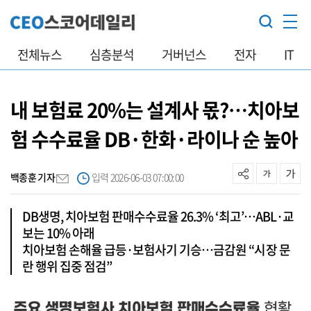
전체뉴스
심층분석
거버넌스
전자
IT
내 보험료 20%는 설계사 몫?…치아보
험 수수료율 DB·한화·라이나 순 높아
백종훈 기자
입력 2026-06-03 07:00:00
DB생명, 치아보험 판매수수료율 26.3% ‘최고’…ABL·교
보는 10% 아래
치아보험 손해율 급등·보험사기 기승…금감원 “시장 문
란 행위 집중 점검”