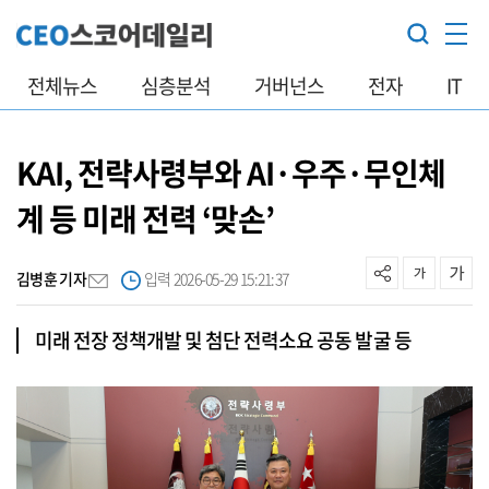
전체뉴스
심층분석
거버넌스
전자
IT
KAI, 전략사령부와 AI·우주·무인체
계 등 미래 전력 ‘맞손’
김병훈 기자
입력 2026-05-29 15:21:37
미래 전장 정책개발 및 첨단 전력소요 공동 발굴 등