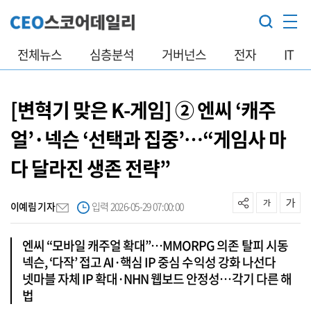
전체뉴스
심층분석
거버넌스
전자
IT
[변혁기 맞은 K-게임] ② 엔씨 ‘캐주
얼’·넥슨 ‘선택과 집중’…“게임사 마
다 달라진 생존 전략”
이예림 기자
입력 2026-05-29 07:00:00
엔씨 “모바일 캐주얼 확대”…MMORPG 의존 탈피 시동
넥슨, ‘다작’ 접고 AI·핵심 IP 중심 수익성 강화 나선다
넷마블 자체 IP 확대·NHN 웹보드 안정성…각기 다른 해
법