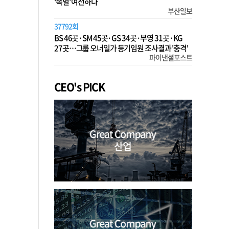
‘족벌’ 여전하다
부산일보
37792회
BS 46곳·SM 45곳·GS 34곳·부영 31곳·KG
27곳…그룹 오너일가 등기임원 조사결과 '충격'
파이낸셜포스트
CEO's PICK