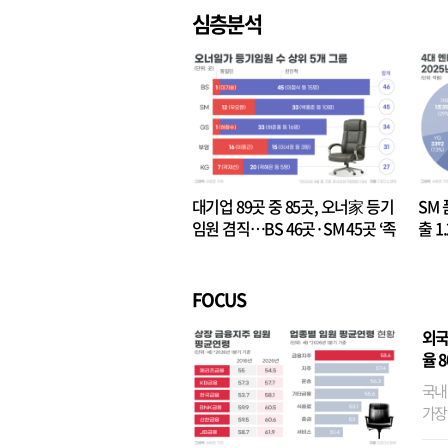
심층분석
대기업 89곳 중 85곳, 오너家 등기
SM 
임원 겸직…BS 46곳·SM 45곳 ‘족
출 1
벌경영’ 고착화
·3위
FOCUS
외국
율 
국내
가장
반면