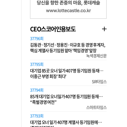
CEO스코어인용보도
37796회
김동관·정기선·정용진·이규호 등 경영 후계자,
핵심 계열사 등기임원 맡아 '책임경영' 앞장
녹색경제신문
37795회
대기업 85곳 오너 일가 407명 등기임원 등재…
이중근 부영 회장 '최다'
SR타임스
37794회
85개 대기업 오너일가 407명 등기임원 등재…
“족벌경영 여전”
스마트타임스
37793회
대기업 오너 일가 407명 계열사 등기임원에…