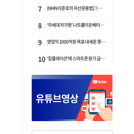
[NHN 이준호의 자산운용법]①이니시오·JLC ‘부동산’-JLC파트너스 ‘투자’…“부동산 담보대출로 투자재원 확보”
‘차세대 저가형’ 나트륨이온배터리 시대 오나…LG화학·에코프로, 상용화 속도낸다
영업익 1000억원 목표 내세운 롯데마트…하반기 ‘오카도’ 시험대
‘칩플레이션’에 스마트폰 원가 급등…삼성전자, ‘엑시노스’ 채택 확대하나