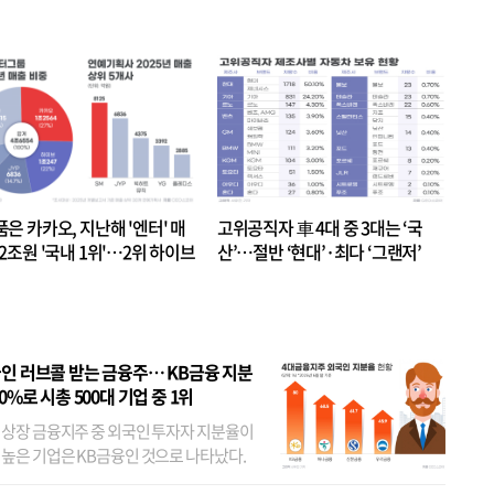
품은 카카오, 지난해 '엔터' 매
고위공직자 車 4대 중 3대는 ‘국
.2조원 '국내 1위'…2위 하이브
산’…절반 ‘현대’·최다 ‘그랜저’
 JYP 순
인 러브콜 받는 금융주… KB금융 지분
80%로 시총 500대 기업 중 1위
 상장 금융지주 중 외국인 투자자 지분율이
 높은 기업은 KB금융인 것으로 나타났다.
 외국인 지분율이 가장 낮은 곳은 메리츠금