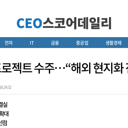
전자
IT
금융
중공업
생활경제
SS 프로젝트 수주…“해외 현지화
6:24:32
결실
 확대
 선점