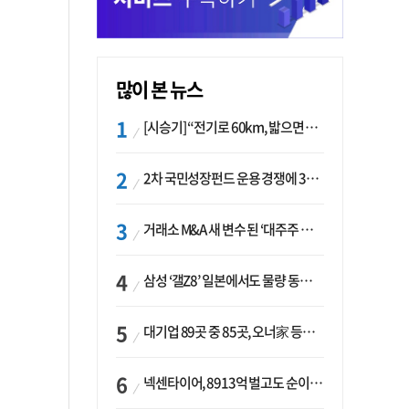
많이 본 뉴스
[시승기] “전기로 60km, 밟으면 462마력”…볼보 XC60 T8의 두 얼굴
2차 국민성장펀드 운용 경쟁에 33개사 몰렸다…신한·하나 등 새 얼굴 대거 합류
거래소 M&A 새 변수 된 ‘대주주 심사’…네이버·두나무 결합도 영향권
삼성 ‘갤Z8’ 일본에서도 물량 동났다…애플 참전 앞두고 선두 수성 ‘시험대’
대기업 89곳 중 85곳, 오너家 등기임원 겸직…BS 46곳·SM 45곳 ‘족벌경영’ 고착화
넥센타이어, 8913억 벌고도 순이익 2억…유럽 세부담에 이익 증발