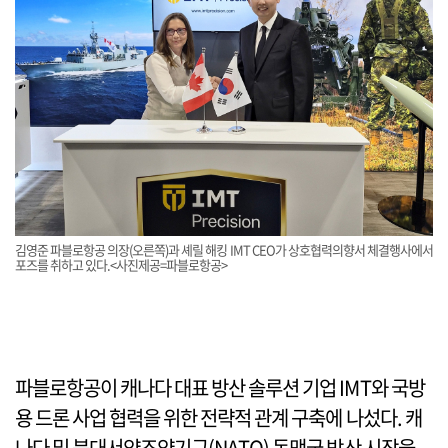
김영준 파블로항공 의장(오른쪽)과 셰릴 해킹 IMT CEO가 상호협력의향서 체결행사에서
포즈를 취하고 있다.<사진제공=파블로항공>
파블로항공이 캐나다 대표 방산 솔루션 기업 IMT와 국방
용 드론 사업 협력을 위한 전략적 관계 구축에 나섰다. 캐
나다 및 북대서양조약기구(NATO) 동맹국 방산 시장을