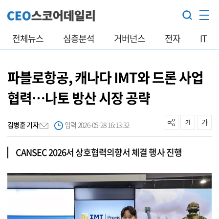
전체뉴스
심층분석
거버넌스
전자
IT
파블로항공, 캐나다 IMT와 드론 사업
협력…나토 방산 시장 공략
김병훈 기자
입력 2026-05-28 16:13:32
CANSEC 2026서 상호협력의향서 체결 행사 진행