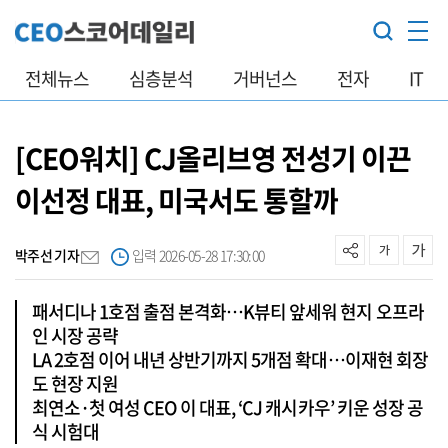
전체뉴스
심층분석
거버넌스
전자
IT
[CEO워치] CJ올리브영 전성기 이끈
이선정 대표, 미국서도 통할까
박주선 기자
입력 2026-05-28 17:30:00
패서디나 1호점 출점 본격화…K뷰티 앞세워 현지 오프라
인 시장 공략
LA 2호점 이어 내년 상반기까지 5개점 확대…이재현 회장
도 현장 지원
최연소·첫 여성 CEO 이 대표, ‘CJ 캐시카우’ 키운 성장 공
식 시험대