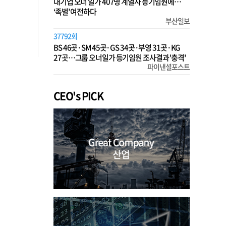
대기업 오너 일가 407명 계열사 등기임원에…
‘족벌’ 여전하다
부산일보
37792회
BS 46곳·SM 45곳·GS 34곳·부영 31곳·KG
27곳…그룹 오너일가 등기임원 조사결과 '충격'
파이낸셜포스트
CEO's PICK