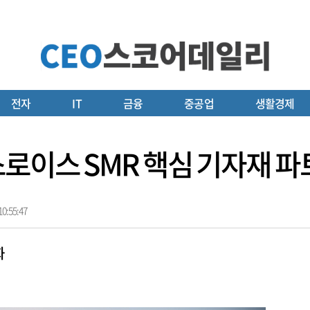
전자
IT
금융
중공업
생활경제
로이스 SMR 핵심 기자재 파
0:55:47
화