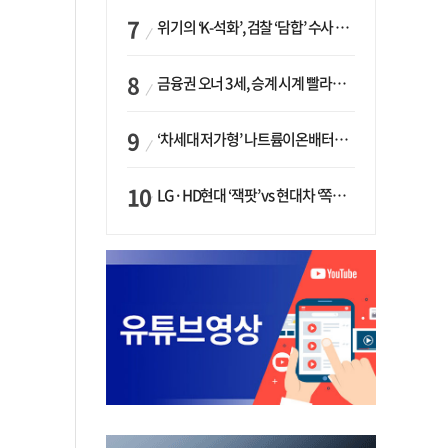
위기의 ‘K-석화’, 검찰 ‘담합’ 수사 착수…“LG·한화·롯데 등 7개 업체, 8개 제품 가격 담합”
금융권 오너 3세, 승계 시계 빨라지나…한국투자 ‘속도’·미래에셋·메리츠는 ‘거리두기’
‘차세대 저가형’ 나트륨이온배터리 시대 오나…LG화학·에코프로, 상용화 속도낸다
LG·HD현대 ‘잭팟’ vs 현대차 ‘쪽박’…글로벌 사모펀드, 韓 대기업 투자 ‘희비’