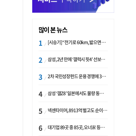
많이 본 뉴스
[시승기] “전기로 60km, 밟으면 462마력”…볼보 XC60 T8의 두 얼굴
삼성, 2년 만에 ‘갤럭시 핏4’ 선보이나…웨어러블 생태계 확장 ‘시동’
2차 국민성장펀드 운용 경쟁에 33개사 몰렸다…신한·하나 등 새 얼굴 대거 합류
삼성 ‘갤Z8’ 일본에서도 물량 동났다…애플 참전 앞두고 선두 수성 ‘시험대’
넥센타이어, 8913억 벌고도 순이익 2억…유럽 세부담에 이익 증발
대기업 89곳 중 85곳, 오너家 등기임원 겸직…BS 46곳·SM 45곳 ‘족벌경영’ 고착화