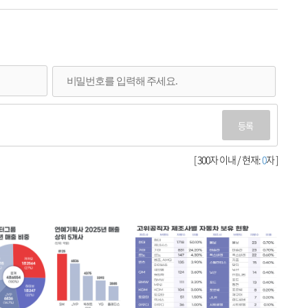
등록
[ 300자 이내 / 현재:
0
자 ]