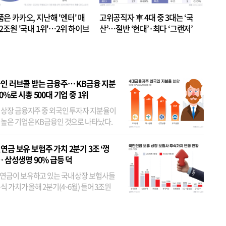
품은 카카오, 지난해 '엔터' 매
고위공직자 車 4대 중 3대는 ‘국
.2조원 '국내 1위'…2위 하이브
산’…절반 ‘현대’·최다 ‘그랜저’
 JYP 순
인 러브콜 받는 금융주… KB금융 지분
80%로 시총 500대 기업 중 1위
 상장 금융지주 중 외국인 투자자 지분율이
 높은 기업은 KB금융인 것으로 나타났다.
 외국인 지분율이 가장 낮은 곳은 메리츠금
었다. 특히 KB금융은 지난달 말 기준 해외
연금 보유 보험주 가치 2분기 3조 ‘껑
투자자 지분율이...
… 삼성생명 90% 급등 덕
연금이 보유하고 있는 국내 상장 보험사들
식 가치가 올해 2분기(4~6월) 들어 3조원
이 불어난 것으로 집계됐다. 삼성생명 주가
이 기간 90% 가까이 치솟으면서 전체 증가분
부분을 책임진 덕...