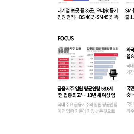
대기업 89곳 중 85곳, 오너家 등기
SM 
임원 겸직…BS 46곳·SM 45곳 ‘족
출 1
벌경영’ 고착화
·3위
FOCUS
외국
율 
국내
가장
반면
융이
국민
금융지주 임원 평균연령 58.6세
기관
충’
‘전 업종 최고’… 10년 새 여성 임
원은 14배 껑충
국민
국내 주요 금융지주의 임원 평균연령
의 주
이 전 업종 가운데 가장 높은 것으로
가까
나타났다. 금융업 특유의 경험 중심 인
가 
사와 내부 승진 문화가 이어지면서 10
의 대
년새 임원의 평균연령이 높아졌으며,