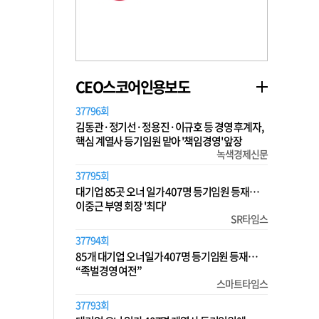
CEO스코어인용보도
37796회
김동관·정기선·정용진·이규호 등 경영 후계자,
핵심 계열사 등기임원 맡아 '책임경영' 앞장
녹색경제신문
37795회
대기업 85곳 오너 일가 407명 등기임원 등재…
이중근 부영 회장 '최다'
SR타임스
37794회
85개 대기업 오너일가 407명 등기임원 등재…
“족벌경영 여전”
스마트타임스
37793회