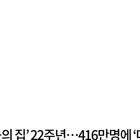
 집’ 22주년…416만명에 ‘