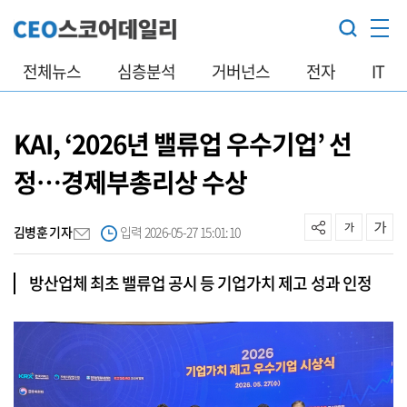
전체뉴스
심층분석
거버넌스
전자
IT
KAI, ‘2026년 밸류업 우수기업’ 선
정…경제부총리상 수상
김병훈 기자
입력 2026-05-27 15:01:10
방산업체 최초 밸류업 공시 등 기업가치 제고 성과 인정