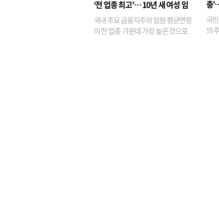
충’
‘전 업종 최고’… 10년 새 여성 임
원은 14배 껑충
국민
국내 주요 금융지주의 임원 평균연령
의 주
이 전 업종 가운데 가장 높은 것으로
가까
나타났다. 금융업 특유의 경험 중심 인
가 
사와 내부 승진 문화가 이어지면서 10
의 대
년새 임원의 평균연령이 높아졌으며,
평균연령이 60대를 기...