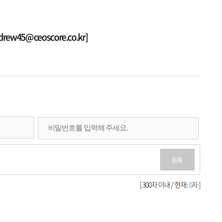
w45@ceoscore.co.kr]
등록
[ 300자 이내 / 현재:
0
자 ]