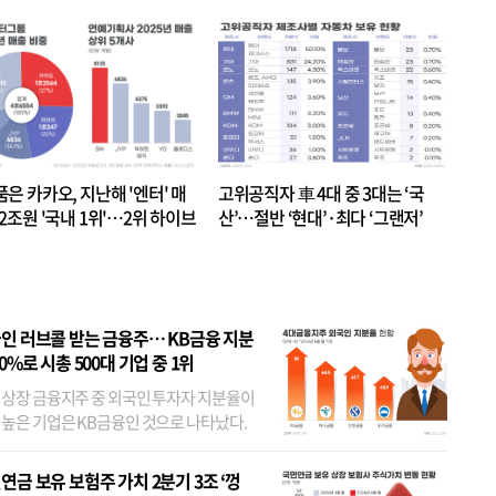
품은 카카오, 지난해 '엔터' 매
고위공직자 車 4대 중 3대는 ‘국
.2조원 '국내 1위'…2위 하이브
산’…절반 ‘현대’·최다 ‘그랜저’
 JYP 순
인 러브콜 받는 금융주… KB금융 지분
80%로 시총 500대 기업 중 1위
 상장 금융지주 중 외국인 투자자 지분율이
 높은 기업은 KB금융인 것으로 나타났다.
 외국인 지분율이 가장 낮은 곳은 메리츠금
었다. 특히 KB금융은 지난달 말 기준 해외
연금 보유 보험주 가치 2분기 3조 ‘껑
투자자 지분율이...