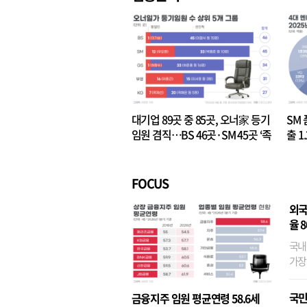
대기업 89곳 중 85곳, 오너家 등기
SM 
임원 겸직…BS 46곳·SM 45곳 ‘족
출 1
벌경영’ 고착화
·3위
FOCUS
외국
율 
국내
가장
반면
융이
국민
금융지주 임원 평균연령 58.6세
기관