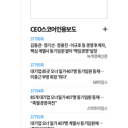
CEO스코어인용보도
37796회
김동관·정기선·정용진·이규호 등 경영 후계자,
핵심 계열사 등기임원 맡아 '책임경영' 앞장
녹색경제신문
37795회
대기업 85곳 오너 일가 407명 등기임원 등재…
이중근 부영 회장 '최다'
SR타임스
37794회
85개 대기업 오너일가 407명 등기임원 등재…
“족벌경영 여전”
스마트타임스
37793회
대기업 오너 일가 407명 계열사 등기임원에…