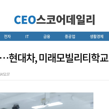
전자
IT
금융
중공업
생활경제
”…현대차, 미래모빌리티학교
4:52:37