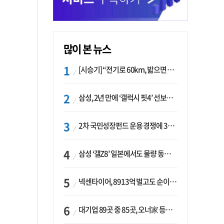
많이 본 뉴스
[시승기] “전기로 60km, 밟으면 462마력”…볼보 XC60 T8의 두 얼굴
삼성, 2년 만에 ‘갤럭시 핏4’ 선보이나…웨어러블 생태계 확장 ‘시동’
2차 국민성장펀드 운용 경쟁에 33개사 몰렸다…신한·하나 등 새 얼굴 대거 합류
삼성 ‘갤Z8’ 일본에서도 물량 동났다…애플 참전 앞두고 선두 수성 ‘시험대’
넥센타이어, 8913억 벌고도 순이익 2억…유럽 세부담에 이익 증발
대기업 89곳 중 85곳, 오너家 등기임원 겸직…BS 46곳·SM 45곳 ‘족벌경영’ 고착화