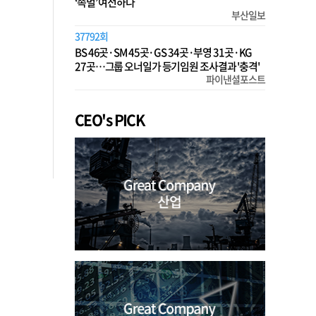
‘족벌’ 여전하다
부산일보
37792회
BS 46곳·SM 45곳·GS 34곳·부영 31곳·KG
27곳…그룹 오너일가 등기임원 조사결과 '충격'
파이낸셜포스트
CEO's PICK