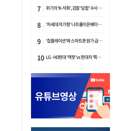
위기의 ‘K-석화’, 검찰 ‘담합’ 수사 착수…“LG·한화·롯데 등 7개 업체, 8개 제품 가격 담합”
‘차세대 저가형’ 나트륨이온배터리 시대 오나…LG화학·에코프로, 상용화 속도낸다
‘칩플레이션’에 스마트폰 원가 급등…삼성전자, ‘엑시노스’ 채택 확대하나
LG·HD현대 ‘잭팟’ vs 현대차 ‘쪽박’…글로벌 사모펀드, 韓 대기업 투자 ‘희비’