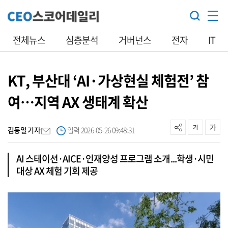
전체뉴스
심층분석
거버넌스
전자
IT
KT, 부산대 ‘AI·가상현실 체험전’ 참
여…지역 AX 생태계 확산
김동일 기자
입력 2026-05-26 09:48:31
AI 스테이션·AICE·인재양성 프로그램 소개...학생·시민
대상 AX 체험 기회 제공