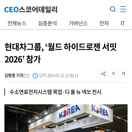
전체뉴스
심층분석
거버넌스
전자
IT
현대차그룹, ‘월드 하이드로젠 서밋
2026’ 참가
김병훈 기자
입력 2026-05-21 13:38:13
수소연료전지시스템 목업·디 올 뉴 넥쏘 전시