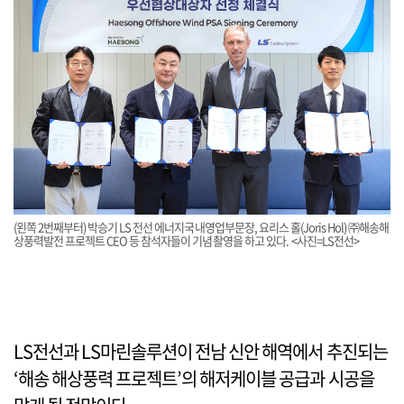
(왼쪽 2번째부터) 박승기 LS 전선 에너지국내영업부문장, 요리스 홀(Joris Hol) ㈜해송해
상풍력발전 프로젝트 CEO 등 참석자들이 기념촬영을 하고 있다. <사진=LS전선>
LS전선과 LS마린솔루션이 전남 신안 해역에서 추진되는
‘해송 해상풍력 프로젝트’의 해저케이블 공급과 시공을