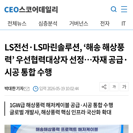
전체뉴스
심층분석
거버넌스
전자
IT
LS전선·LS마린솔루션, ‘해송 해상풍
력’ 우선협력대상자 선정…자재 공급·
시공 통합 수행
박대한 기자
입력 2026-05-19 10:02:44
1GW급 해상풍력 해저케이블 공급·시공 통합 수행
글로벌 개발사, 해상풍력 핵심 인프라 국산화 확대