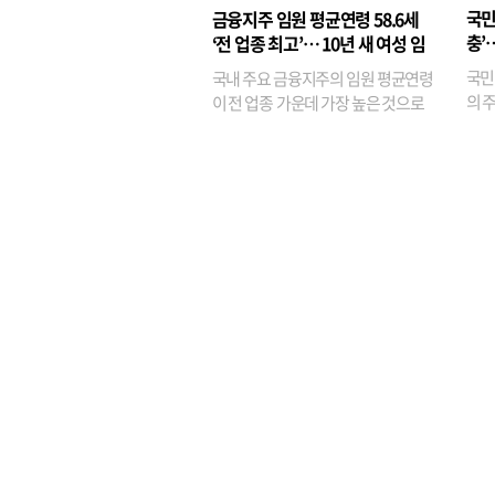
융이
국민
금융지주 임원 평균연령 58.6세
기관
충’
‘전 업종 최고’… 10년 새 여성 임
원은 14배 껑충
국민
국내 주요 금융지주의 임원 평균연령
의 주
이 전 업종 가운데 가장 높은 것으로
가까
나타났다. 금융업 특유의 경험 중심 인
가 
사와 내부 승진 문화가 이어지면서 10
의 대
년새 임원의 평균연령이 높아졌으며,
평균연령이 60대를 기...