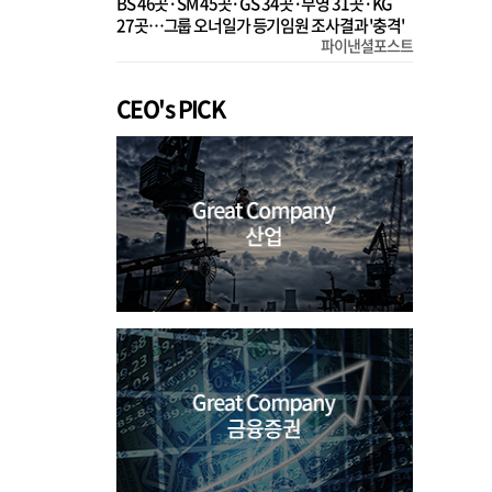
BS 46곳·SM 45곳·GS 34곳·부영 31곳·KG
27곳…그룹 오너일가 등기임원 조사결과 '충격'
파이낸셜포스트
CEO's PICK