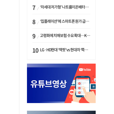
‘차세대 저가형’ 나트륨이온배터리 시대 오나…LG화학·에코프로, 상용화 속도낸다
‘칩플레이션’에 스마트폰 원가 급등…삼성전자, ‘엑시노스’ 채택 확대하나
고령화에 치매보험 수요 확대…KB손보·삼성화재가 ‘시장 주도’
LG·HD현대 ‘잭팟’ vs 현대차 ‘쪽박’…글로벌 사모펀드, 韓 대기업 투자 ‘희비’