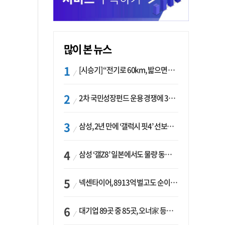
많이 본 뉴스
[시승기] “전기로 60km, 밟으면 462마력”…볼보 XC60 T8의 두 얼굴
2차 국민성장펀드 운용 경쟁에 33개사 몰렸다…신한·하나 등 새 얼굴 대거 합류
삼성, 2년 만에 ‘갤럭시 핏4’ 선보이나…웨어러블 생태계 확장 ‘시동’
삼성 ‘갤Z8’ 일본에서도 물량 동났다…애플 참전 앞두고 선두 수성 ‘시험대’
넥센타이어, 8913억 벌고도 순이익 2억…유럽 세부담에 이익 증발
대기업 89곳 중 85곳, 오너家 등기임원 겸직…BS 46곳·SM 45곳 ‘족벌경영’ 고착화