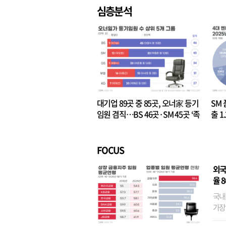
심층분석
대기업 89곳 중 85곳, 오너家 등기
SM 
임원 겸직…BS 46곳·SM 45곳 ‘족
출 1
벌경영’ 고착화
·3위
FOCUS
외국
율 
국내
가장
반면