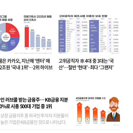
품은 카카오, 지난해 '엔터' 매
고위공직자 車 4대 중 3대는 ‘국
.2조원 '국내 1위'…2위 하이브
산’…절반 ‘현대’·최다 ‘그랜저’
 JYP 순
인 러브콜 받는 금융주… KB금융 지분
80%로 시총 500대 기업 중 1위
 상장 금융지주 중 외국인 투자자 지분율이
 높은 기업은 KB금융인 것으로 나타났다.
 외국인 지분율이 가장 낮은 곳은 메리츠금