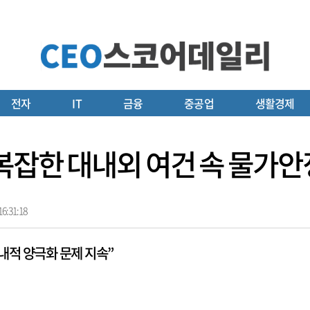
전자
IT
금융
중공업
생활경제
복잡한 대내외 여건 속 물가안
6:31:18
내적 양극화 문제 지속”