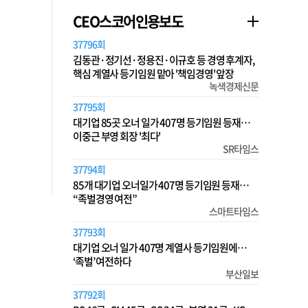
CEO스코어인용보도
37796회
김동관·정기선·정용진·이규호 등 경영 후계자,
핵심 계열사 등기임원 맡아 '책임경영' 앞장
녹색경제신문
37795회
대기업 85곳 오너 일가 407명 등기임원 등재…
이중근 부영 회장 '최다'
SR타임스
37794회
85개 대기업 오너일가 407명 등기임원 등재…
“족벌경영 여전”
스마트타임스
37793회
대기업 오너 일가 407명 계열사 등기임원에…
‘족벌’ 여전하다
부산일보
37792회